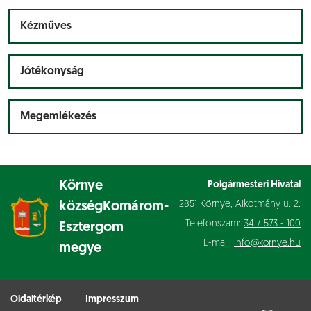
Kézműves
Jótékonyság
Megemlékezés
Környe
Polgármesteri Hivatal
2851 Környe, Alkotmány u. 2.
község
Komárom-
Telefonszám:
34 / 573 - 100
Esztergom
E-mail:
info@kornye.hu
megye
Oldaltérkép
Impresszum