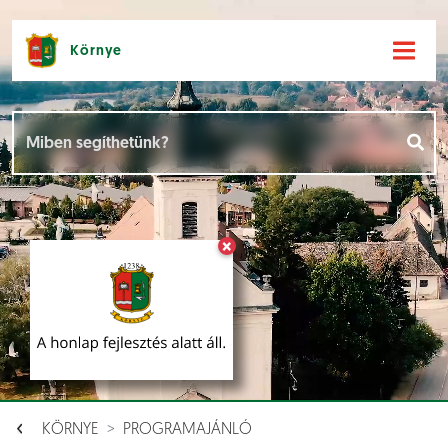
Környe
Hírek [
]
Események [
]
×
Dokumentumok [
]
Aloldalak [
]
KÖRNYE
PROGRAMAJÁNLÓ