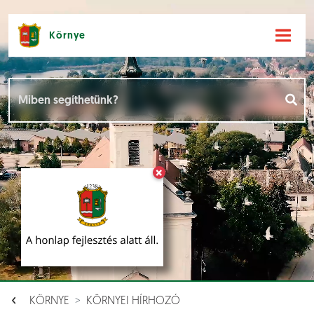
Környe
Hírek [
]
Események [
]
×
Dokumentumok [
]
Aloldalak [
]
KÖRNYE
KÖRNYEI HÍRHOZÓ