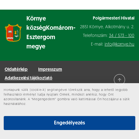
Környe
Polgármesteri Hivatal
2851 Környe, Alkotmány u. 2.
község
Komárom-
Telefonszám:
34 / 573 - 100
Esztergom
E-mail:
info@kornye.hu
megye
Oldaltérkép
Impresszum
Adatkezelési tájékoztató
Honlapunk sütik (cookie-k) segítségével törekszik arra, hogy a lehető legjobb
Minden jog fenntartva © 2026 Környe
felhasználói élményt tudja nyújtani Önnek, mindezt anélkül, hogy Önt
azonosítanánk. A “Megengedem” gombra való kattintással Ön hozzájárul a sütik
használatához.
Engedélyezés