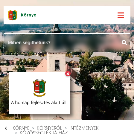
Környe
Hírek [
]
Események [
]
×
Dokumentumok [
]
Aloldalak [
]
KÖRNYE
KÖRNYÉRŐL
INTÉZMÉNYEK
KÖZÖSSÉGI ÉS TÁJHÁZ