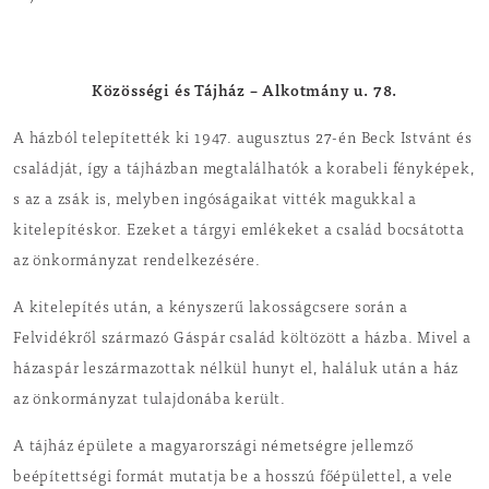
Közösségi és Tájház – Alkotmány u. 78.
A házból telepítették ki 1947. augusztus 27-én Beck Istvánt és
családját, így a tájházban megtalálhatók a korabeli fényképek,
s az a zsák is, melyben ingóságaikat vitték magukkal a
kitelepítéskor. Ezeket a tárgyi emlékeket a család bocsátotta
az önkormányzat rendelkezésére.
A kitelepítés után, a kényszerű lakosságcsere során a
Felvidékről származó Gáspár család költözött a házba. Mivel a
házaspár leszármazottak nélkül hunyt el, haláluk után a ház
az önkormányzat tulajdonába került.
A tájház épülete a magyarországi németségre jellemző
beépítettségi formát mutatja be a hosszú főépülettel, a vele