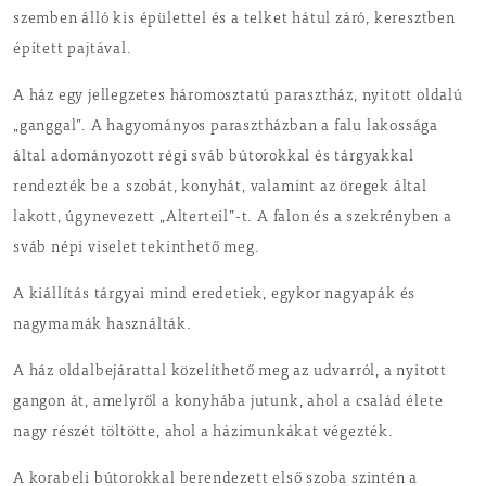
szemben álló kis épülettel és a telket hátul záró, keresztben
épített pajtával.
A ház egy jellegzetes háromosztatú parasztház, nyitott oldalú
„ganggal”. A hagyományos parasztházban a falu lakossága
által adományozott régi sváb bútorokkal és tárgyakkal
rendezték be a szobát, konyhát, valamint az öregek által
lakott, úgynevezett „Alterteil”-t. A falon és a szekrényben a
sváb népi viselet tekinthető meg.
A kiállítás tárgyai mind eredetiek, egykor nagyapák és
nagymamák használták.
A ház oldalbejárattal közelíthető meg az udvarról, a nyitott
gangon át, amelyről a konyhába jutunk, ahol a család élete
nagy részét töltötte, ahol a házimunkákat végezték.
A korabeli bútorokkal berendezett első szoba szintén a