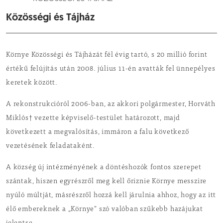
Közösségi és Tájház
Környe Közösségi és Tájházát fél évig tartó, s 20 millió forint
értékű felújítás után 2008. július 11-én avatták fel ünnepélyes
keretek között.
A rekonstrukcióról 2006-ban, az akkori polgármester, Horváth
Miklós† vezette képviselő-testület határozott, majd
következett a megvalósítás, immáron a falu következő
vezetésének feladataként.
A község új intézményének a döntéshozók fontos szerepet
szántak, hiszen egyrészről meg kell őriznie Környe messzire
nyúló múltját, másrészről hozzá kell járulnia ahhoz, hogy az itt
élő embereknek a „Környe” szó valóban szűkebb hazájukat