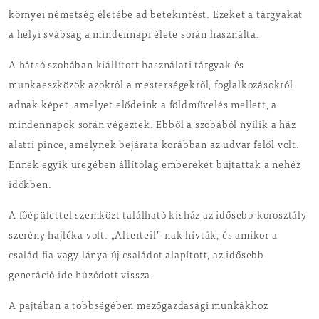
környei németség életébe ad betekintést. Ezeket a tárgyakat
a helyi svábság a mindennapi élete során használta.
A hátsó szobában kiállított használati tárgyak és
munkaeszközök azokról a mesterségekről, foglalkozásokról
adnak képet, amelyet elődeink a földművelés mellett, a
mindennapok során végeztek. Ebből a szobából nyílik a ház
alatti pince, amelynek bejárata korábban az udvar felől volt.
Ennek egyik üregében állítólag embereket bújtattak a nehéz
időkben.
A főépülettel szemközt található kisház az idősebb korosztály
szerény hajléka volt. „Alterteil”-nak hívták, és amikor a
család fia vagy lánya új családot alapított, az idősebb
generáció ide húzódott vissza.
A pajtában a többségében mezőgazdasági munkákhoz