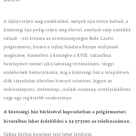
jelentse.
A tájház teljen meg emlékekkel, melyek újra életre kelnek, a
közösségi ház pedig teljen meg élettel, amelyek szép emlékké
válnak – ezt kívánta az avatóünnepségen Beke László
polgármester, hiszen a tájház feladata Környe múltjának
megőrzése, kiemelten a községbe a XVIII. században
betelepített német ajkú lakosság történelmére, tárgyi
emlékeinek bemutatására, míg a közösségi ház a településen
élők társadalmi életéhez biztosít színteret, legyen az
önkormányzati, intézményi, családi esemény, osztálytalálkozó
vagy egy cég kisebb rendezvénye.
A közösségi ház bérlésével kapcsolatban a polgármesteri
hivatalban lehet érdeklődni a 34 573100-as telefonszámon.
Tájház bérlési kérelmet lent lehet letölteni.