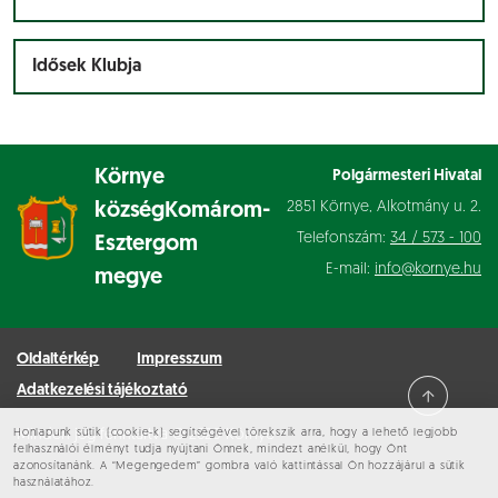
Idősek Klubja
Környe
Polgármesteri Hivatal
2851 Környe, Alkotmány u. 2.
község
Komárom-
Telefonszám:
34 / 573 - 100
Esztergom
E-mail:
info@kornye.hu
megye
Oldaltérkép
Impresszum
Adatkezelési tájékoztató
Honlapunk sütik (cookie-k) segítségével törekszik arra, hogy a lehető legjobb
Minden jog fenntartva © 2026 Környe
felhasználói élményt tudja nyújtani Önnek, mindezt anélkül, hogy Önt
azonosítanánk. A “Megengedem” gombra való kattintással Ön hozzájárul a sütik
használatához.