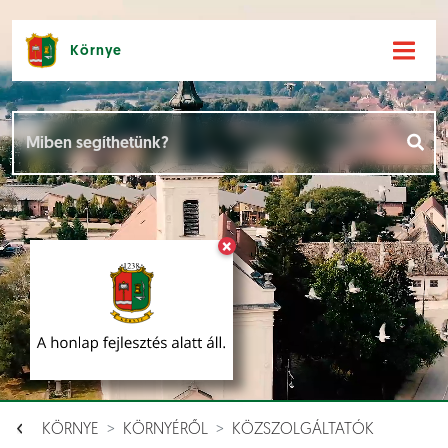
Környe
Hírek [
]
Események [
]
×
Dokumentumok [
]
Aloldalak [
]
KÖRNYE
KÖRNYÉRŐL
KÖZSZOLGÁLTATÓK