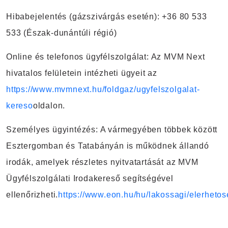
Hibabejelentés
(gázszivárgás esetén): +36 80 533
533 (Észak-dunántúli régió)
Online és telefonos ügyfélszolgálat
: Az MVM Next
hivatalos felületein intézheti ügyeit az
https://www.mvmnext.hu/foldgaz/ugyfelszolgalat-
kereso
oldalon.
Személyes ügyintézés
: A vármegyében többek között
Esztergomban és Tatabányán is működnek állandó
irodák, amelyek részletes nyitvatartását az MVM
Ügyfélszolgálati Irodakereső segítségével
ellenőrizheti.
https://www.eon.hu/hu/lakossagi/elerhetos