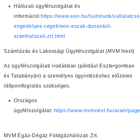
Hálózati ügyfélszolgálat és
információ:
https://www.eon.hu/hu/rolunk/vallalatcso
engedelyes-cegek/eon-eszak-dunantuli-
aramhalozati-zrt.html
Számlázás és Lakossági Ügyfélszolgálat (MVM Next)
Az ügyfélszolgálati irodákban (például Esztergomban
és Tatabányán) a személyes ügyintézéshez előzetes
időpontfoglalás szükséges.
Országos
ügyfélszolgálat:
https://www.mvmnext.hu/aram/pages
MVM Égáz-Dégáz Földgázhálózati Zrt.