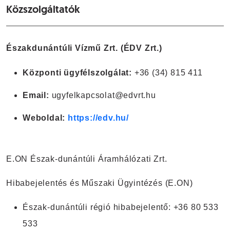
Közszolgáltatók
Északdunántúli Vízmű Zrt. (ÉDV Zrt.)
Központi ügyfélszolgálat:
+36 (34) 815 411
Email:
ugyfelkapcsolat@edvrt.hu
Weboldal:
https://edv.hu/
E.ON Észak-dunántúli Áramhálózati Zrt.
Hibabejelentés és Műszaki Ügyintézés (E.ON)
Észak-dunántúli régió hibabejelentő: +36 80 533
533