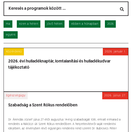
ma
ezen a héten
jövő héten
ebben a hónapban
2026
egyéni
Közérdekű
2026.
január 1.
2026. évi hulladéknaptár, lomtalanítási és hulladékudvar
tájékoztató
Egészségügy
2026.
július 27.
Szabadság a Szent Rókus rendelőben
Dr. Árendás József július 27-étől augusztus 14-éig szabadságát tölti, emiatt elmarad a
rendelés a Rákóczi úti Szent Rókus rendelőben. A helyettesítésről saját rendelési
idejében, az érvényben lévő egységes rendelési rend szerint Dr. Bublovics Péter