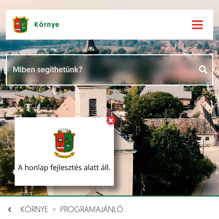
Környe
Hírek [
]
Események [
]
×
Dokumentumok [
]
Aloldalak [
]
KÖRNYE
PROGRAMAJÁNLÓ