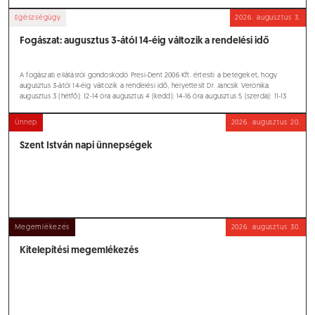
gondoskodik az I. számú Háziorvosi Rendelőben. Fontos! Az e-mailben
receptfelírással, vagy más kéréssel jelentkező betegek minden esetben tegyék
Egészségügy
2026.
augusztus 3.
egyértelművé a személyüket a helyettesítő orvos számára a nevük/TAJ számuk
pontos megadásával.
Fogászat: augusztus 3-ától 14-éig változik a rendelési idő
A fogászati ellátásról gondoskodó Presi-Dent 2006 Kft. értesíti a betegeket, hogy
augusztus 3-ától 14-éig változik a rendelési idő, helyettesít Dr. Jancsik Veronika.
augusztus 3 (hétfő): 12-14 óra augusztus 4 (kedd): 14-16 óra augusztus 5 (szerda): 11-13
óra augusztus 6 (csütörtök): 12-14 óra augusztus 7 (péntek): 9-11 óra augusztus 10
(hétfő): 12-14 óra augusztus 11 (kedd): 14-16 óra augusztus 12 (szerda): 11-13 óra
Ünnep
2026.
augusztus 20.
augusztus 13 (csütörtök): 12-14 óra augusztus 14 (péntek): 9-11 óra Csak sürgősségi
ellátás! Fogak friss baleseti sérüléseinek primer ellátása (sínezés, gyógyszeres kötés,
Szent István napi ünnepségek
foghúzás) - akut gyulladások ellátása (gyökérkezelés, foghúzás) – fogágygyulladás,
fogíny gyulladás konzervatív kezelése – szájüregben elhelyezkedő tályog
megnyitása – nyelést, légzést akadályozó idegentest eltávolítása – nyálkahártya akut
gyulladásainak gyógyszeres kezelése – Trigeminus neuralgiás roham helyi
érzéstelenítéssel történő csillapítása – Bármilyen eredetű szájüregi vagy szájüreg
környéki vérzés csillapítása (tampon, fedőkötés, véralvadást fokozó gyógyszerek
helyi alkalmazása, varrat). Környe, Alkotmány u. 32., telefon: 06-30/124 0709.
Megemlékezés
2026.
augusztus 30.
Kitelepítési megemlékezés