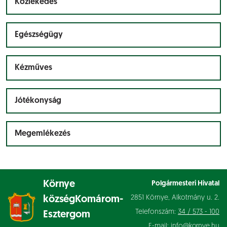
Közlekedés
Egészségügy
Kézműves
Jótékonyság
Megemlékezés
Környe
Polgármesteri Hivatal
2851 Környe, Alkotmány u. 2.
község
Komárom-
Telefonszám:
34 / 573 - 100
Esztergom
E-mail:
info@kornye.hu