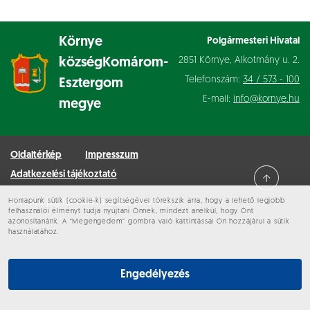
Környe
Polgármesteri Hivatal
2851 Környe, Alkotmány u. 2.
község
Komárom-
Telefonszám:
34 / 573 - 100
Esztergom
E-mail:
info@kornye.hu
megye
Oldaltérkép
Impresszum
Adatkezelési tájékoztató
Honlapunk sütik (cookie-k) segítségével törekszik arra, hogy a lehető legjobb
Minden jog fenntartva © 2026 Környe
felhasználói élményt tudja nyújtani Önnek, mindezt anélkül, hogy Önt
azonosítanánk. A “Megengedem” gombra való kattintással Ön hozzájárul a sütik
használatához.
Engedélyezés