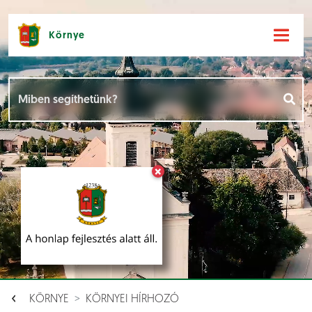
Környe
Hírek [
]
Események [
]
×
Dokumentumok [
]
Aloldalak [
]
KÖRNYE
KÖRNYEI HÍRHOZÓ