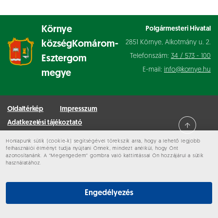
Környe
Polgármesteri Hivatal
2851 Környe, Alkotmány u. 2.
község
Komárom-
Telefonszám:
34 / 573 - 100
Esztergom
E-mail:
info@kornye.hu
megye
Oldaltérkép
Impresszum
Adatkezelési tájékoztató
Honlapunk sütik (cookie-k) segítségével törekszik arra, hogy a lehető legjobb
Minden jog fenntartva © 2026 Környe
felhasználói élményt tudja nyújtani Önnek, mindezt anélkül, hogy Önt
azonosítanánk. A “Megengedem” gombra való kattintással Ön hozzájárul a sütik
használatához.
Engedélyezés