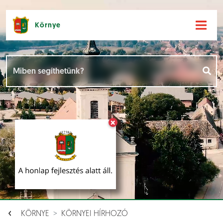
Környe
Hírek [
]
Események [
]
×
Dokumentumok [
]
Aloldalak [
]
KÖRNYE
KÖRNYEI HÍRHOZÓ