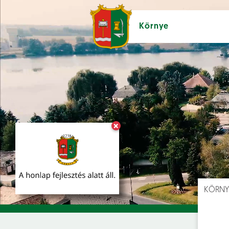
Környe
×
Hírek [
]
Esem
KÖRNY