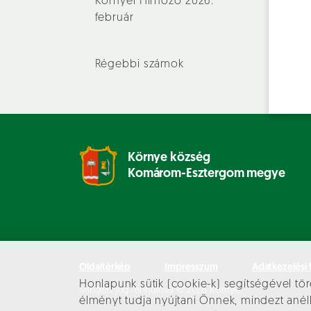
Környei Hírhozó 2026.
február
Régebbi számok
Környe község
Komárom-Esztergom megye
Oldaltérkép
Impresszum
Adatkezelési 
Honlapunk sütik (cookie-k) segítségével tör
Minden jog fenntartva © 2026 Környe
élményt tudja nyújtani Önnek, mindezt an