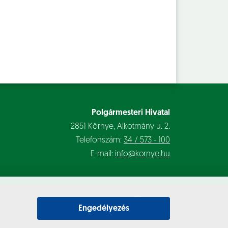
Polgármesteri Hivatal
2851 Környe, Alkotmány u. 2.
Telefonszám:
34 / 573 - 100
E-mail:
info@kornye.hu
Engedélyezés