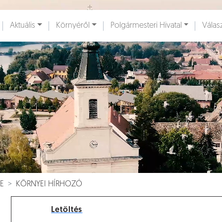
Ugrás a fő tartalomhoz
Aktuális
Környéről
Polgármesteri Hivatal
Válas
ények [
]
Dokumentumok [
]
E
KÖRNYEI HÍRHOZÓ
Letöltés