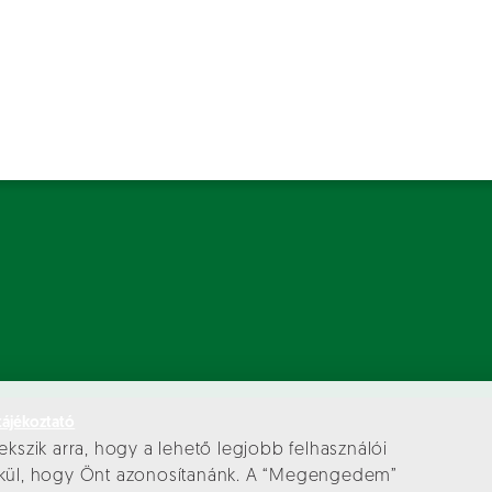
tájékoztató
ekszik arra, hogy a lehető legjobb felhasználói
élkül, hogy Önt azonosítanánk. A “Megengedem”