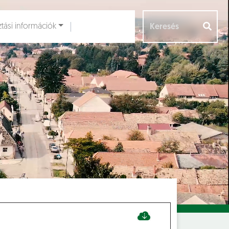
ztási információk
Aloldalak [
]