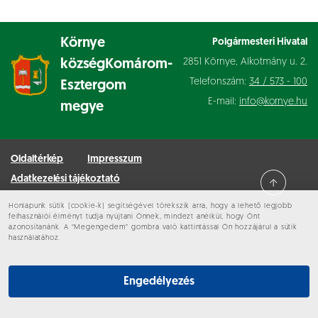
Környe
Polgármesteri Hivatal
2851 Környe, Alkotmány u. 2.
község
Komárom-
Telefonszám:
34 / 573 - 100
Esztergom
E-mail:
info@kornye.hu
megye
Oldaltérkép
Impresszum
Adatkezelési tájékoztató
Honlapunk sütik (cookie-k) segítségével törekszik arra, hogy a lehető legjobb
Minden jog fenntartva © 2026 Környe
felhasználói élményt tudja nyújtani Önnek, mindezt anélkül, hogy Önt
azonosítanánk. A “Megengedem” gombra való kattintással Ön hozzájárul a sütik
használatához.
Engedélyezés