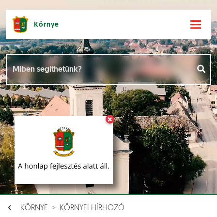
Környe
Hírek [
]
Események [
]
×
Dokumentumok [
]
Aloldalak [
]
KÖRNYE
KÖRNYEI HÍRHOZÓ