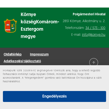
Környe
Polgármesteri Hivatal
2851 Környe, Alkotmány u. 2.
község
Komárom-
Telefonszám:
34 / 573 - 100
Esztergom
E-mail:
info@kornye.hu
megye
Oldaltérkép
Impresszum
Adatkezelési tájékoztató
Honlapunk sütik (cookie-k) segítségével törekszik arra, hogy a lehető legjobb
Minden jog fenntartva © 2026 Környe
felhasználói élményt tudja nyújtani Önnek, mindezt anélkül, hogy Önt
azonosítanánk. A “Megengedem” gombra való kattintással Ön hozzájárul a sütik
használatához.
Engedélyezés