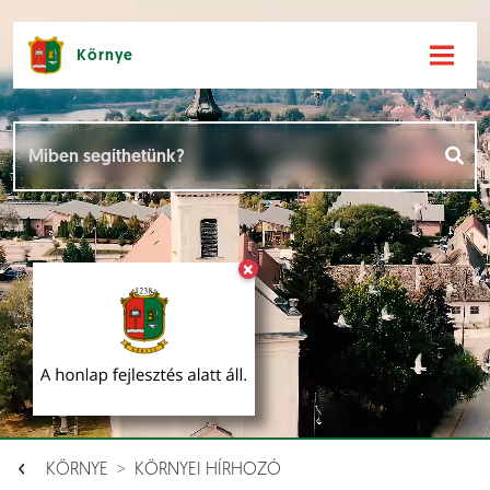
Környe
Hírek [
]
Események [
]
×
Dokumentumok [
]
Aloldalak [
]
KÖRNYE
KÖRNYEI HÍRHOZÓ