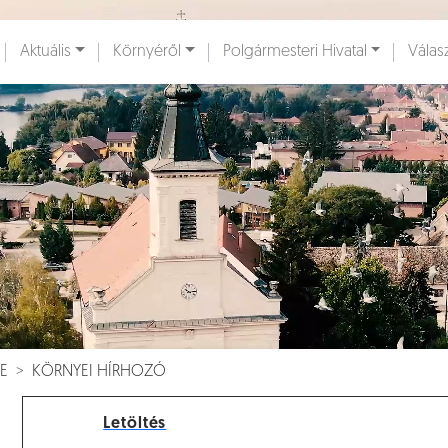
Ugrás a fő tartalomhoz
Aktuális
Környéről
Polgármesteri Hivatal
Válas
ények [
]
Dokumentumok [
]
E
KÖRNYEI HÍRHOZÓ
Letöltés