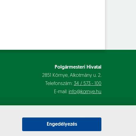
Polgármesteri Hivatal
2851 Környe, Alkotmány u. 2.
Telefonszám:
34 / 573 - 100
E-mail:
info@kornye.hu
Engedélyezés