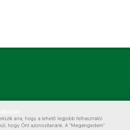
tájékoztató
ekszik arra, hogy a lehető legjobb felhasználói
élkül, hogy Önt azonosítanánk. A “Megengedem”