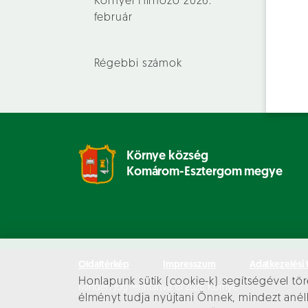
Környei Hírhozó 2026.
február
Régebbi számok
Környe község
Komárom-Esztergom megye
Oldaltérkép
Impresszum
Adatkezelési 
Honlapunk sütik (cookie-k) segítségével tör
Minden jog fenntartva © 2026 Környe
élményt tudja nyújtani Önnek, mindezt an