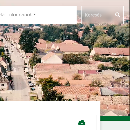
ztási információk
Aloldalak [
]