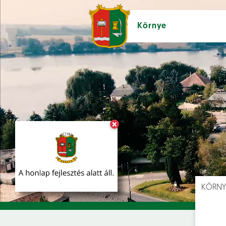
Környe
×
Hírek [
]
Esem
KÖRNY