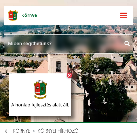
Környe
Hírek [
]
Események [
]
×
Dokumentumok [
]
Aloldalak [
]
KÖRNYE
KÖRNYEI HÍRHOZÓ