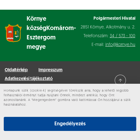
Környe
Polgármesteri Hivatal
2851 Környe, Alkotmány u. 2.
község
Komárom-
Telefonszám:
34 / 573 - 100
Esztergom
E-mail:
info@kornye.hu
megye
Oldaltérkép
Impresszum
Adatkezelési tájékoztató
Honlapunk sütik (cookie-k) segítségével törekszik arra, hogy a lehető legjobb
Minden jog fenntartva © 2026 Környe
felhasználói élményt tudja nyújtani Önnek, mindezt anélkül, hogy Önt
azonosítanánk. A “Megengedem” gombra való kattintással Ön hozzájárul a sütik
használatához.
Engedélyezés