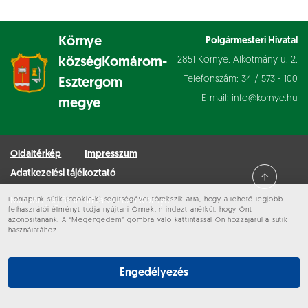
Környe
Polgármesteri Hivatal
2851 Környe, Alkotmány u. 2.
község
Komárom-
Telefonszám:
34 / 573 - 100
Esztergom
E-mail:
info@kornye.hu
megye
Oldaltérkép
Impresszum
Adatkezelési tájékoztató
Honlapunk sütik (cookie-k) segítségével törekszik arra, hogy a lehető legjobb
Minden jog fenntartva © 2026 Környe
felhasználói élményt tudja nyújtani Önnek, mindezt anélkül, hogy Önt
azonosítanánk. A “Megengedem” gombra való kattintással Ön hozzájárul a sütik
használatához.
Engedélyezés