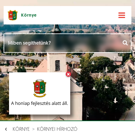
Környe
Hírek [
]
Események [
]
×
Dokumentumok [
]
Aloldalak [
]
KÖRNYE
KÖRNYEI HÍRHOZÓ