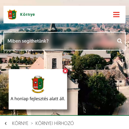
Környe
Hírek [
]
Események [
]
×
Dokumentumok [
]
Aloldalak [
]
KÖRNYE
KÖRNYEI HÍRHOZÓ