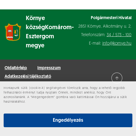
Környe
Polgármesteri Hivatal
2851 Környe, Alkotmány u. 2.
község
Komárom-
Telefonszám:
34 / 573 - 100
Esztergom
E-mail:
info@kornye.hu
megye
Oldaltérkép
Impresszum
Adatkezelési tájékoztató
Honlapunk sütik (cookie-k) segítségével törekszik arra, hogy a lehető legjobb
Minden jog fenntartva © 2026 Környe
felhasználói élményt tudja nyújtani Önnek, mindezt anélkül, hogy Önt
azonosítanánk. A “Megengedem” gombra való kattintással Ön hozzájárul a sütik
használatához.
Engedélyezés