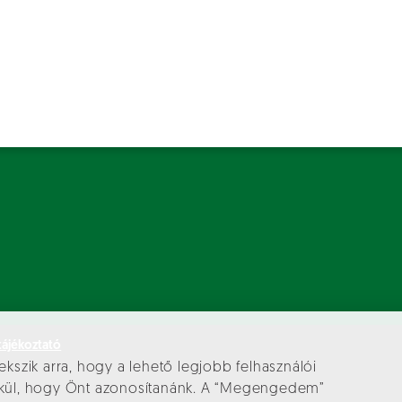
tájékoztató
ekszik arra, hogy a lehető legjobb felhasználói
élkül, hogy Önt azonosítanánk. A “Megengedem”