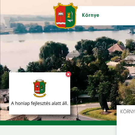
Környe
×
Hírek [
]
Esem
KÖRNY