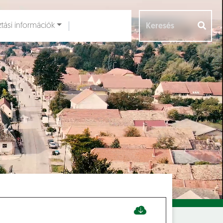
ztási információk
Aloldalak [
]