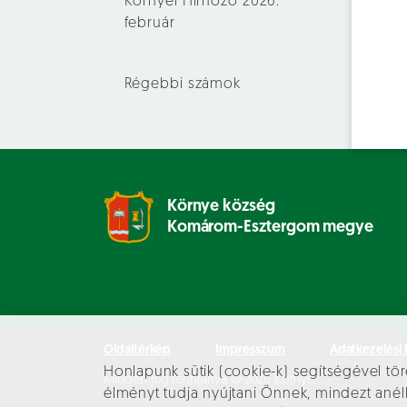
Környei Hírhozó 2026.
február
Régebbi számok
Környe község
Komárom-Esztergom megye
Oldaltérkép
Impresszum
Adatkezelési 
Honlapunk sütik (cookie-k) segítségével tör
Minden jog fenntartva © 2026 Környe
élményt tudja nyújtani Önnek, mindezt an