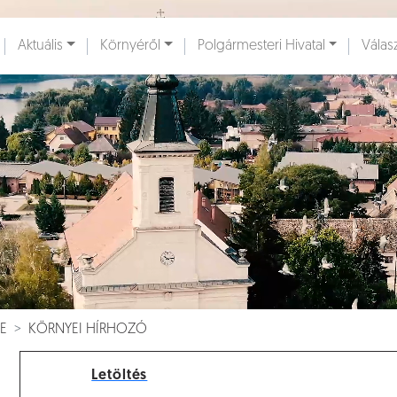
Ugrás a fő tartalomhoz
Aktuális
Környéről
Polgármesteri Hivatal
Válas
ények [
]
Dokumentumok [
]
E
KÖRNYEI HÍRHOZÓ
Letöltés