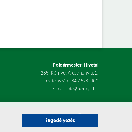
Polgármesteri Hivatal
2851 Környe, Alkotmány u. 2.
Telefonszám:
34 / 573 - 100
E-mail:
info@kornye.hu
Engedélyezés