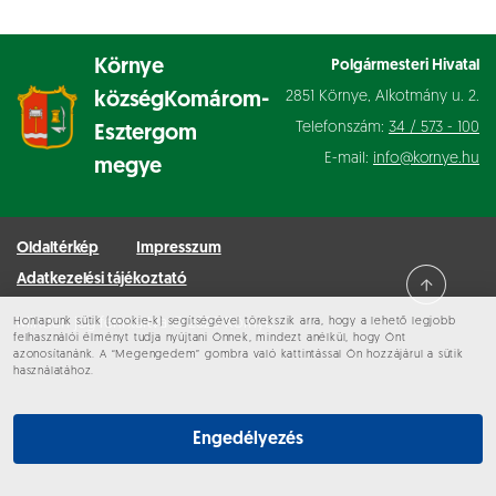
Környe
Polgármesteri Hivatal
2851 Környe, Alkotmány u. 2.
község
Komárom-
Telefonszám:
34 / 573 - 100
Esztergom
E-mail:
info@kornye.hu
megye
Oldaltérkép
Impresszum
Adatkezelési tájékoztató
Honlapunk sütik (cookie-k) segítségével törekszik arra, hogy a lehető legjobb
Minden jog fenntartva © 2026 Környe
felhasználói élményt tudja nyújtani Önnek, mindezt anélkül, hogy Önt
azonosítanánk. A “Megengedem” gombra való kattintással Ön hozzájárul a sütik
használatához.
Engedélyezés