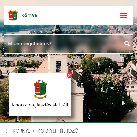
Környe
Hírek [
]
Események [
]
×
Dokumentumok [
]
Aloldalak [
]
KÖRNYE
KÖRNYEI HÍRHOZÓ