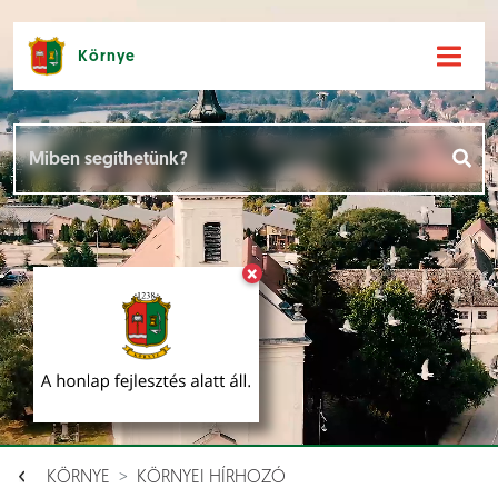
Környe
Hírek [
]
Események [
]
×
Dokumentumok [
]
Aloldalak [
]
KÖRNYE
KÖRNYEI HÍRHOZÓ