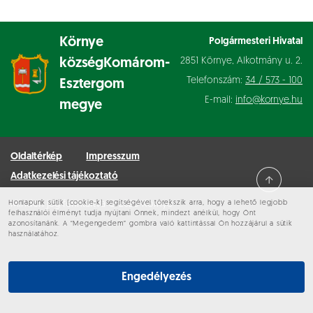
Környe
Polgármesteri Hivatal
2851 Környe, Alkotmány u. 2.
község
Komárom-
Telefonszám:
34 / 573 - 100
Esztergom
E-mail:
info@kornye.hu
megye
Oldaltérkép
Impresszum
Adatkezelési tájékoztató
Honlapunk sütik (cookie-k) segítségével törekszik arra, hogy a lehető legjobb
Minden jog fenntartva © 2026 Környe
felhasználói élményt tudja nyújtani Önnek, mindezt anélkül, hogy Önt
azonosítanánk. A “Megengedem” gombra való kattintással Ön hozzájárul a sütik
használatához.
Engedélyezés