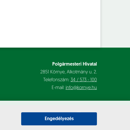
Polgármesteri Hivatal
2851 Környe, Alkotmány u. 2.
Telefonszám:
34 / 573 - 100
E-mail:
info@kornye.hu
Engedélyezés