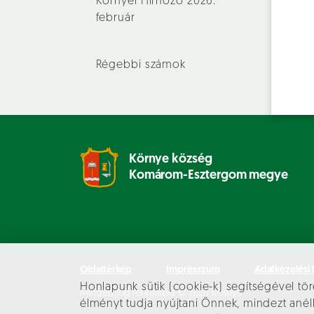
Környei Hírhozó 2026.
február
Régebbi számok
Környe község
Komárom-Esztergom megye
Oldaltérkép
Impresszum
Adatkezelési 
Honlapunk sütik (cookie-k) segítségével tör
Minden jog fenntartva © 2026 Környe
élményt tudja nyújtani Önnek, mindezt an