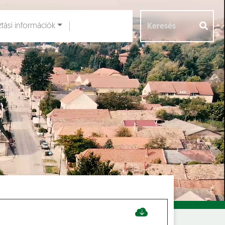
ztási információk
Aloldalak [
]