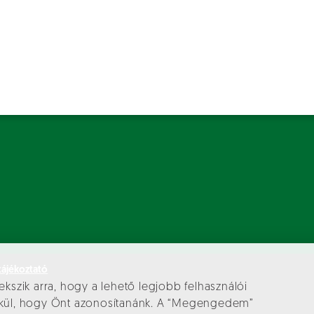
tájékoztató
ekszik arra, hogy a lehető legjobb felhasználói
élkül, hogy Önt azonosítanánk. A “Megengedem”