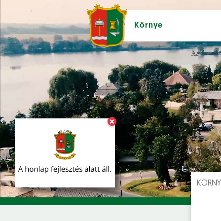
Környe
×
Hírek [
]
Esem
KÖRNY