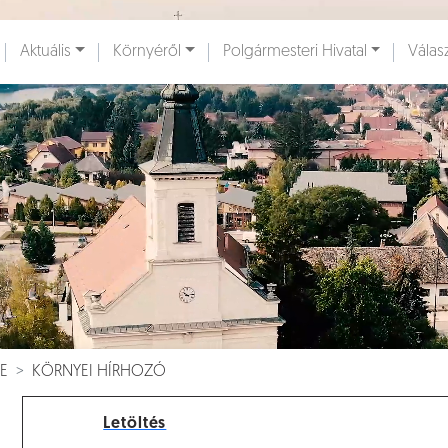
Ugrás a fő tartalomhoz
Aktuális
Környéről
Polgármesteri Hivatal
Válas
ények [
]
Dokumentumok [
]
E
KÖRNYEI HÍRHOZÓ
Letöltés