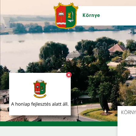
Környe
×
Hírek [
]
Esem
KÖRNY