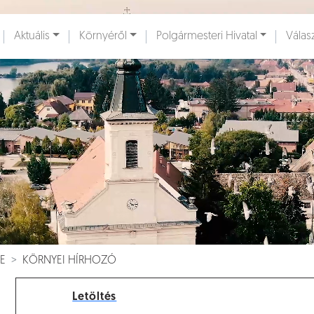
Ugrás a fő tartalomhoz
Aktuális
Környéről
Polgármesteri Hivatal
Válas
ények [
]
Dokumentumok [
]
E
KÖRNYEI HÍRHOZÓ
Letöltés