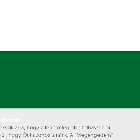
tájékoztató
ekszik arra, hogy a lehető legjobb felhasználói
élkül, hogy Önt azonosítanánk. A “Megengedem”