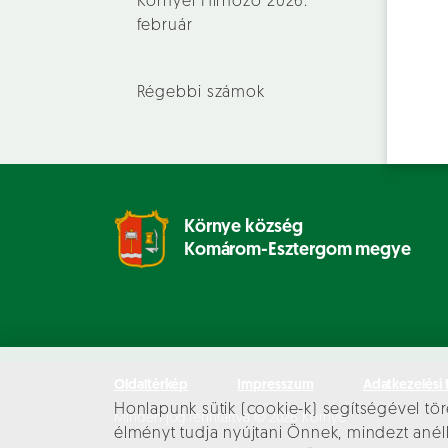
Környei Hírhozó 2026.
február
Régebbi számok
Környe község
Komárom-Esztergom megye
Oldaltérkép
Impresszum
Adatkezelési 
Honlapunk sütik (cookie-k) segítségével tör
Minden jog fenntartva © 2026 Környe
élményt tudja nyújtani Önnek, mindezt an