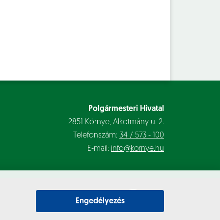
Polgármesteri Hivatal
2851 Környe, Alkotmány u. 2.
Telefonszám:
34 / 573 - 100
E-mail:
info@kornye.hu
Engedélyezés