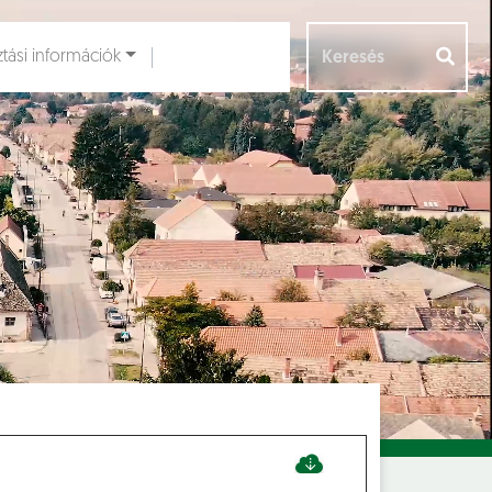
ztási információk
Aloldalak [
]