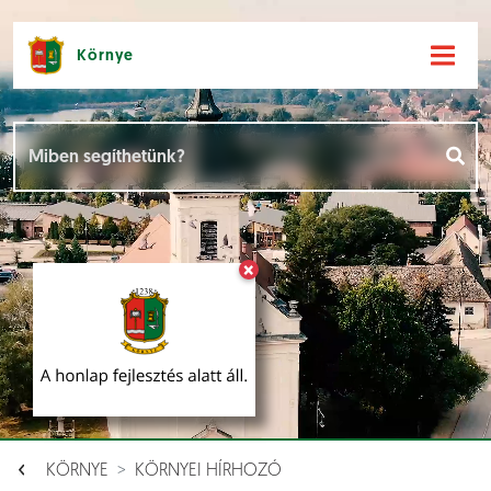
Környe
Hírek [
]
Események [
]
×
Dokumentumok [
]
Aloldalak [
]
KÖRNYE
KÖRNYEI HÍRHOZÓ