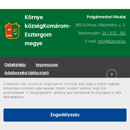
Környe
Polgármesteri Hivatal
2851 Környe, Alkotmány u. 2.
község
Komárom-
Telefonszám:
34 / 573 - 100
Esztergom
E-mail:
info@kornye.hu
megye
Oldaltérkép
Impresszum
Adatkezelési tájékoztató
Honlapunk sütik (cookie-k) segítségével törekszik arra, hogy a lehető legjobb
Minden jog fenntartva © 2026 Környe
felhasználói élményt tudja nyújtani Önnek, mindezt anélkül, hogy Önt
azonosítanánk. A “Megengedem” gombra való kattintással Ön hozzájárul a sütik
használatához.
Engedélyezés