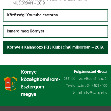
MŰSORBAN – 2019.
Közösségi Youtube csatorna
Ismerd meg Környét
Környe a Kalandozó (RTL Klub) című műsorban – 2019.
Környe
Polgármesteri Hivatal
2851 Környe, Alkotmány u. 2.
község
Komárom-
Telefonszám:
34 / 573 - 100
Esztergom
E-mail:
info@kornye.hu
megye