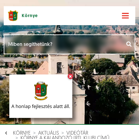
Környe
Hírek [
]
Események [
]
×
Dokumentumok [
]
Aloldalak [
]
KÖRNYE
AKTUÁLIS
VIDEÓTÁR
KÖRNYE A KALANDOZÓ (RTL KLUB) CÍMŰ