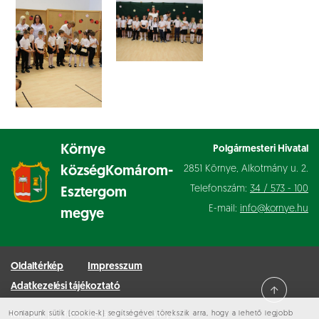
Környe
Polgármesteri Hivatal
2851 Környe, Alkotmány u. 2.
község
Komárom-
Telefonszám:
34 / 573 - 100
Esztergom
E-mail:
info@kornye.hu
megye
Oldaltérkép
Impresszum
Adatkezelési tájékoztató
Minden jog fenntartva © 2026 Környe
Honlapunk sütik (cookie-k) segítségével törekszik arra, hogy a lehető legjobb