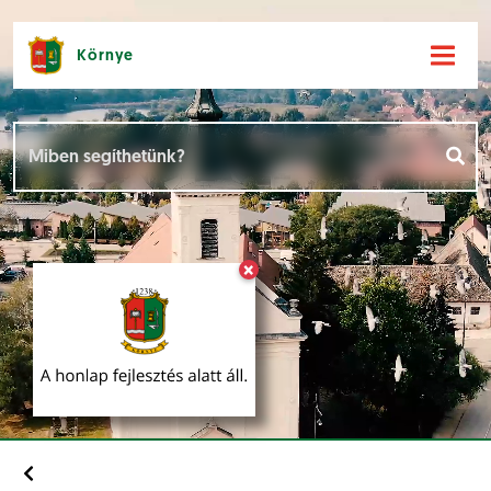
Környe
Hírek [
]
Események [
]
×
Dokumentumok [
]
Aloldalak [
]