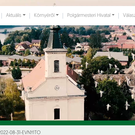
Ugrás a fő tartalomhoz
Aktuális
Környéről
Polgármesteri Hivatal
Válas
ények [
]
Dokumentumok [
]
2022-08-31-EVNYITO