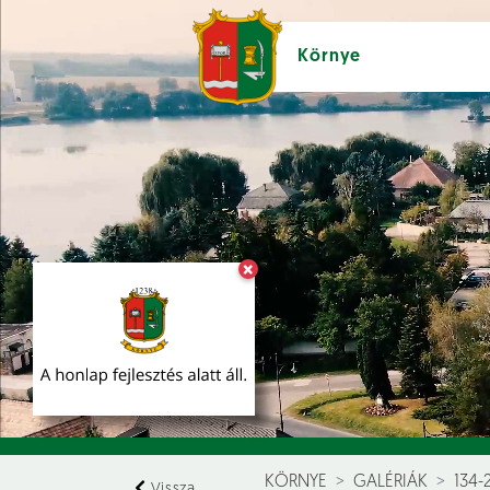
Környe
×
Hírek [
]
Esem
KÖRNYE
GALÉRIÁK
134-
Vissza