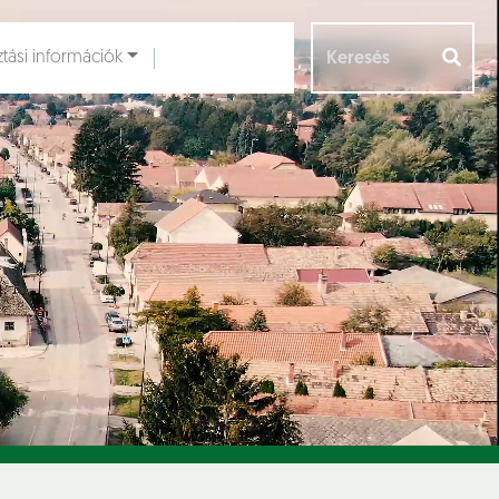
ztási információk
Aloldalak [
]