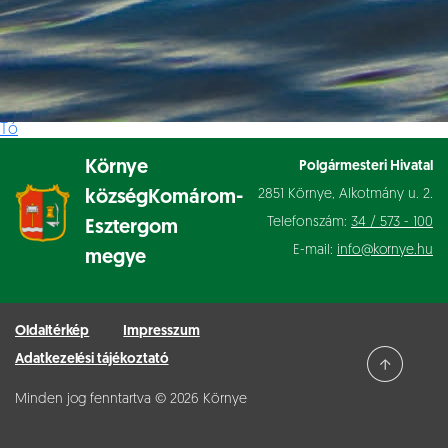
Tó
Környe
Polgármesteri Hivatal
2851 Környe, Alkotmány u. 2.
község
Komárom-
Telefonszám:
34 / 573 - 100
Esztergom
E-mail:
info@kornye.hu
megye
Oldaltérkép
Impresszum
Adatkezelési tájékoztató
Minden jog fenntartva © 2026 Környe