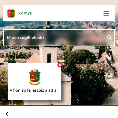
Környe
Hírek [
]
Események [
]
×
Dokumentumok [
]
Aloldalak [
]