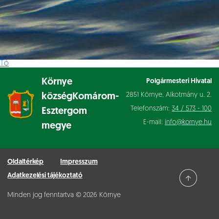
Tó
Környe
Polgármesteri Hivatal
2851 Környe, Alkotmány u. 2.
község
Komárom-
Telefonszám:
34 / 573 - 100
Esztergom
E-mail:
info@kornye.hu
megye
Oldaltérkép
Impresszum
Adatkezelési tájékoztató
Minden jog fenntartva © 2026 Környe