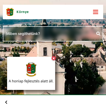
Környe
Hírek [
]
Események [
]
×
Dokumentumok [
]
Aloldalak [
]