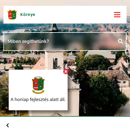
Környe
Hírek [
]
Események [
]
×
Dokumentumok [
]
Aloldalak [
]