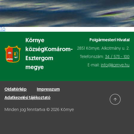
Tó
Környe
Polgármesteri Hivatal
2851 Környe, Alkotmány u. 2.
község
Komárom-
Telefonszám:
34 / 573 - 100
Esztergom
E-mail:
info@kornye.hu
megye
Oldaltérkép
Impresszum
Adatkezelési tájékoztató
Minden jog fenntartva © 2026 Környe