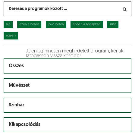
ma
ezen a héten
jövő héten
ebben a hónapban
2026
egyéni
Jelenleg nincsen meghirdetett program, kérjük
látogasson vissza később!
Összes
Művészet
Színház
Kikapcsolódás