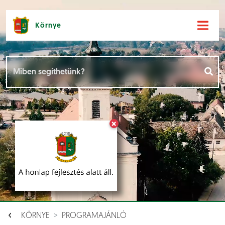
Környe
Hírek [
]
Események [
]
×
Dokumentumok [
]
Aloldalak [
]
KÖRNYE
PROGRAMAJÁNLÓ