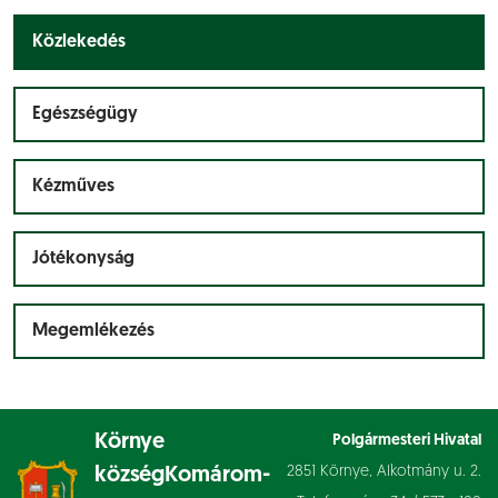
Közlekedés
Egészségügy
Kézműves
Jótékonyság
Megemlékezés
Környe
Polgármesteri Hivatal
2851 Környe, Alkotmány u. 2.
község
Komárom-