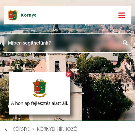
Környe
Hírek [
]
Események [
]
×
Dokumentumok [
]
Aloldalak [
]
KÖRNYE
KÖRNYEI HÍRHOZÓ