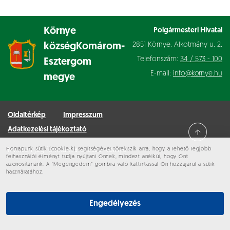
Környe
Polgármesteri Hivatal
2851 Környe, Alkotmány u. 2.
község
Komárom-
Telefonszám:
34 / 573 - 100
Esztergom
E-mail:
info@kornye.hu
megye
Oldaltérkép
Impresszum
Adatkezelési tájékoztató
Honlapunk sütik (cookie-k) segítségével törekszik arra, hogy a lehető legjobb
Minden jog fenntartva © 2026 Környe
felhasználói élményt tudja nyújtani Önnek, mindezt anélkül, hogy Önt
azonosítanánk. A “Megengedem” gombra való kattintással Ön hozzájárul a sütik
használatához.
Engedélyezés