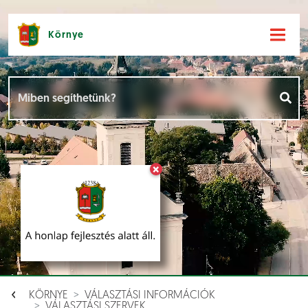
Környe
Hírek [
]
Események [
]
×
Dokumentumok [
]
Aloldalak [
]
KÖRNYE
VÁLASZTÁSI INFORMÁCIÓK
VÁLASZTÁSI SZERVEK