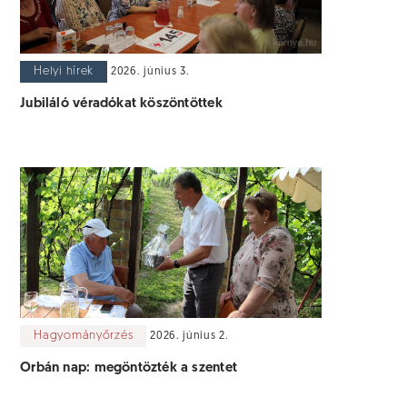
Helyi hírek
2026. június 3.
Jubiláló véradókat köszöntöttek
Hagyományőrzés
2026. június 2.
Orbán nap: megöntözték a szentet