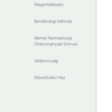
Megemlékezés
Rendőrségi felhívás
Német Nemzetiségi
Önkormányzat Környe
Jótékonyság
Művelődési Ház