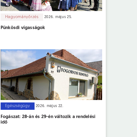
Hagyományőrzés
2026. május 25.
Pünkösdi vígasságok
Egészségügy
2026. május 22.
Fogászat: 28-án és 29-én változik a rendelési
idő