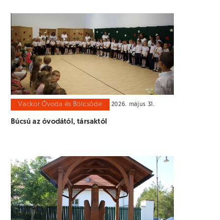
Vackor Óvoda és Bölcsőde
2026. május 31.
Búcsú az óvodától, társaktól