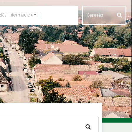
ztási információk
Aloldalak [
]