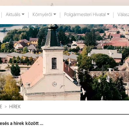
Ugrás a fő tartalomhoz
Aktuális
Környéről
Polgármesteri Hivatal
Válas
ények [
]
Dokumentumok [
]
E
HÍREK