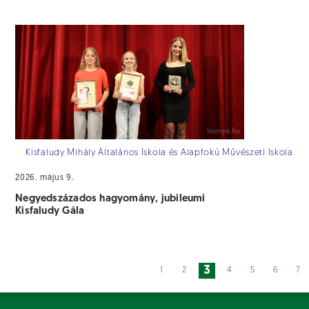
Kisfaludy Mihály Általános Iskola és Alapfokú Művészeti Iskola
2026. május 9.
Negyedszázados hagyomány, jubileumi
Kisfaludy Gála
3
1
2
4
5
6
7