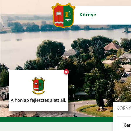
Környe
×
Hírek [
]
Esem
KÖRNY