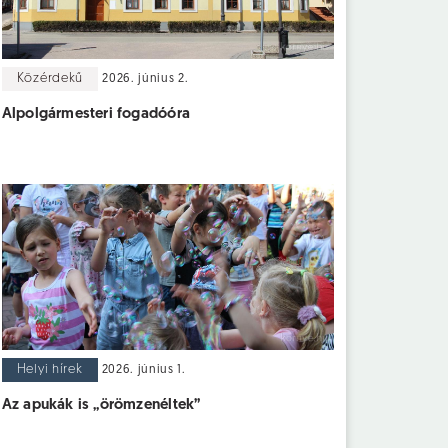
Közérdekű
2026. június 2.
Alpolgármesteri fogadóóra
Helyi hírek
2026. június 1.
Az apukák is „örömzenéltek”