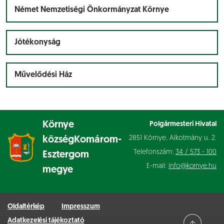
Német Nemzetiségi Önkormányzat Környe
Jótékonyság
Művelődési Ház
Környe
Polgármesteri Hivatal
2851 Környe, Alkotmány u. 2.
község
Komárom-
Telefonszám:
34 / 573 - 100
Esztergom
E-mail:
info@kornye.hu
megye
Oldaltérkép
Impresszum
Adatkezelési tájékoztató