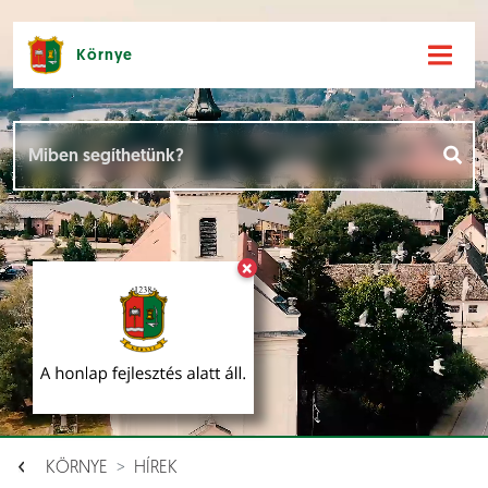
Környe
Hírek [
]
Események [
]
×
Dokumentumok [
]
Aloldalak [
]
KÖRNYE
HÍREK