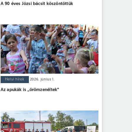
A 90 éves Józsi bácsit köszöntöttük
Helyi hírek
2026. június 1.
Az apukák is „örömzenéltek”