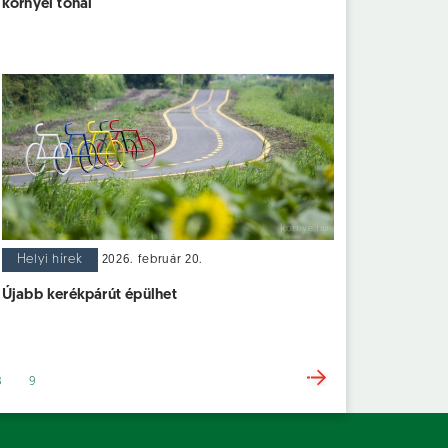
környei tónál
Helyi hírek
2026. február 20.
Újabb kerékpárút épülhet
8
9