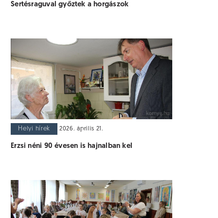
Sertésraguval győztek a horgászok
Helyi hírek
2026. április 21.
Erzsi néni 90 évesen is hajnalban kel