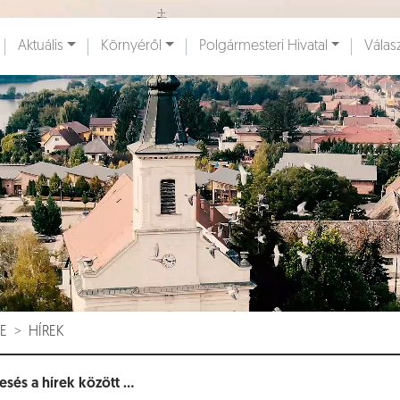
Ugrás a fő tartalomhoz
Aktuális
Környéről
Polgármesteri Hivatal
Válas
ények [
]
Dokumentumok [
]
E
HÍREK