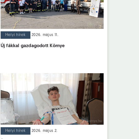
Helyi hírek
2026. május 11.
Új fákkal gazdagodott Környe
Helyi hírek
2026. május 2.