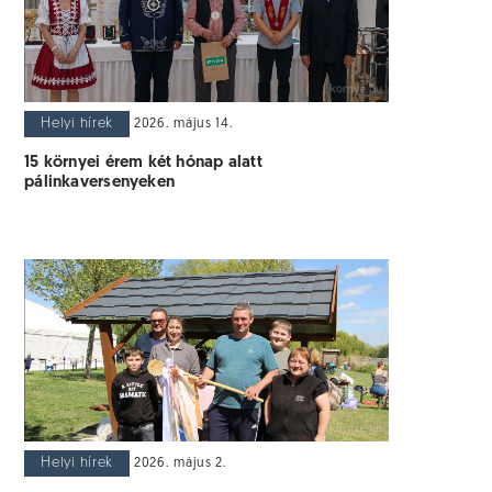
Helyi hírek
2026. május 14.
15 környei érem két hónap alatt
pálinkaversenyeken
Helyi hírek
2026. május 2.