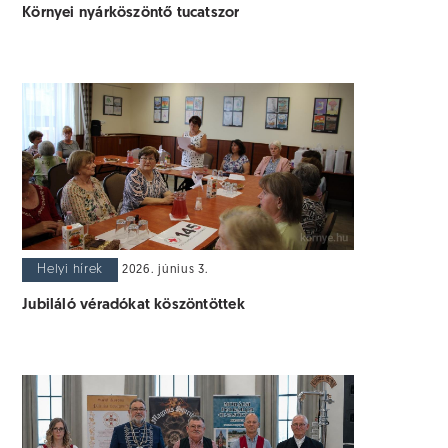
Környei nyárköszöntő tucatszor
Helyi hírek
2026. június 3.
Jubiláló véradókat köszöntöttek