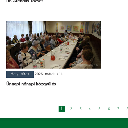
Dr. Árendás József
Helyi hírek
2026. március 11.
Ünnepi nőnapi közgyűlés
1
2
3
4
5
6
7