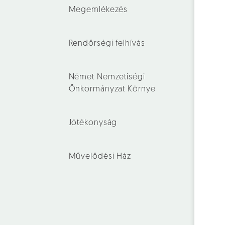
Megemlékezés
Rendőrségi felhívás
Német Nemzetiségi
Önkormányzat Környe
Jótékonyság
Művelődési Ház