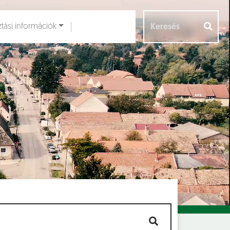
ztási információk
Aloldalak [
]