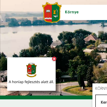
Környe
×
Hírek [
]
Esem
KÖRNY