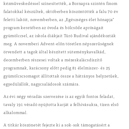
kézműveskedéssel színesítették, a Bornapra szintén finom
falatokkal készültek, októberben köszöntötték a falu 70 év
feletti lakóit, novemberben, az „Egészséges élet hónapja”
program keretében az óvoda és bölcsőde apróságait
gyümölccsel, az iskola diákjait Túró Rudival ajándékozták
meg. A novemberi Advent-előn töretlen népszerűségnek
örvendett a tagok által készített süteménykavalkád,
decemberben részesei voltak a mézeskalácsdíszítő
programnak, karácsony előtt pedig 81 élelmiszer- és 25
gyümölcscsomagot állítottak össze a hátrányos helyzetűek,
egyedülállók, nagycsaládosok számára.
Az évi négy véradás szervezése is az egyik fontos feladat,
tavaly 191 véradó nyújtotta karját a felhívásukra, tízen első
alkalommal.
A titkár köszönetét fejezte ki a sok-sok támogatásért a