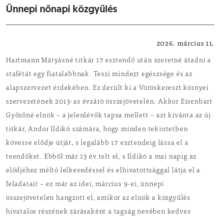
Ünnepi nőnapi közgyűlés
Helyi hírek
2026. március 11.
Hartmann Mátyásné titkár 17 esztendő után szeretné átadni a
stafétát egy fiatalabbnak. Teszi mindezt egészsége és az
alapszervezet érdekében. Ez derült ki a Vöröskereszt környei
szervezetének 2013-as évzáró összejövetelén. Akkor Eisenbart
Győzőné elnök – a jelenlévők tapsa mellett – azt kívánta az új
titkár, Andor Ildikó számára, hogy minden tekintetben
kövesse elődje útját, s legalább 17 esztendeig lássa el a
teendőket. Ebből már 13 év telt el, s Ildikó a mai napig az
elődjéhez méltó lelkesedéssel és elhivatottsággal látja el a
feladatait – ez már az idei, március 9-ei, ünnepi
összejövetelen hangzott el, amikor az elnök a közgyűlés
hivatalos részének zárásaként a tagság nevében kedves