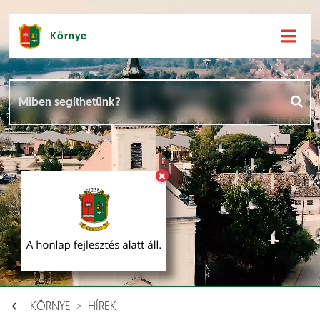
Környe
Hírek [
]
Események [
]
×
Dokumentumok [
]
Aloldalak [
]
KÖRNYE
HÍREK