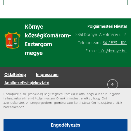
Környe
Polgármesteri Hivatal
2851 Környe, Alkotmány u. 2.
község
Komárom-
Telefonszám:
34 / 573 - 100
Esztergom
E-mail:
info@kornye.hu
megye
Oldaltérkép
Impresszum
Adatkezelési tájékoztató
Honlapunk sütik (cookie-k) segítségével törekszik arra, hogy a lehető legjobb
Minden jog fenntartva © 2026 Környe
felhasználói élményt tudja nyújtani Önnek, mindezt anélkül, hogy Önt
azonosítanánk. A “Megengedem” gombra való kattintással Ön hozzájárul a sütik
használatához.
Engedélyezés