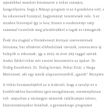
ajándékkal mondott köszönetet a titkár számára,
hangsúlyozva, hogy a Nőnapi program is az ő gondolata volt, s
ha sikeresnek bizonyul, hagyományt teremtenek vele. S ez
minden bizonnyal így is lesz, hiszen a rendezvényt szép
számmal tisztelték meg jelenlétükkel a tagok és támogatók.
Évek óta stagnál a Vöröskereszt környei szervezetének
létszáma, bár időnként előfordulnak távozók, szerencsére új
belépők is érkeznek, így a 2025-ös évet 289 taggal zárták.
Andor Ildikó titkár név szerint köszöntötte az újakat: Dr.
Ördög Erzsébetet, Dr. Ördög Istvánt, Pekár Zitát, s Varga
Mártonnét, aki egy másik alapszervezetből „igazolt” Környére.
A titkár beszámolójából az is kiderült, hogy a tavalyi év a
korábbiakhoz hasonlóan igen mozgalmasan, eseménydúsan
telt: májusban a vármegyei németek találkozóján ízletes,
házisüteményeket kínáltak, a gyermeknapi programot