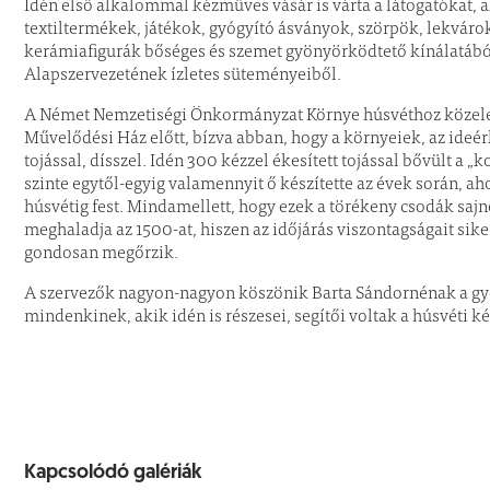
Idén első alkalommal kézműves vásár is várta a látogatókat,
textiltermékek, játékok, gyógyító ásványok, szörpök, lekvárok
kerámiafigurák bőséges és szemet gyönyörködtető kínálatábó
Alapszervezetének ízletes süteményeiből.
A Német Nemzetiségi Önkormányzat Környe húsvéthoz közeledve
Művelődési Ház előtt, bízva abban, hogy a környeiek, az ideér
tojással, dísszel. Idén 300 kézzel ékesített tojással bővült a
szinte egytől-egyig valamennyit ő készítette az évek során, a
húsvétig fest. Mindamellett, hogy ezek a törékeny csodák sa
meghaladja az 1500-at, hiszen az időjárás viszontagságait sike
gondosan megőrzik.
A szervezők nagyon-nagyon köszönik Barta Sándornénak a gyön
mindenkinek, akik idén is részesei, segítői voltak a húsvéti
Kapcsolódó galériák