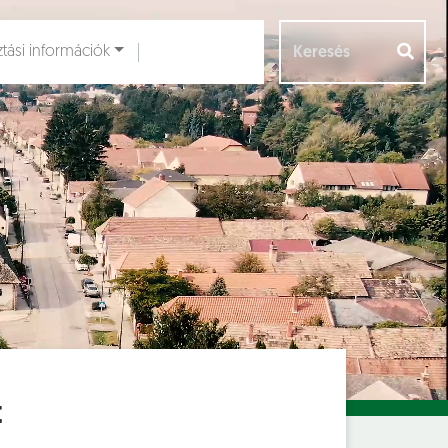
ztási információk
Aloldalak [
]
t