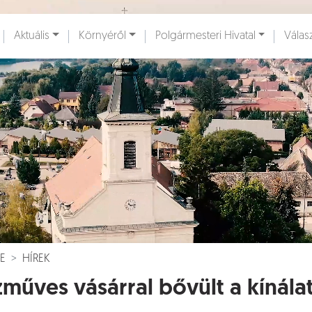
Ugrás a fő tartalomhoz
Aktuális
Környéről
Polgármesteri Hivatal
Válas
ények [
]
Dokumentumok [
]
E
HÍREK
műves vásárral bővült a kínála