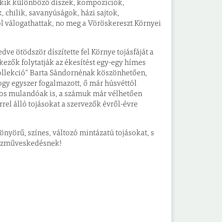
 akik különböző díszek, kompozíciók,
, chilik, savanyúságok, házi sajtok,
l válogathattak, no meg a Vöröskereszt Környei
 ötödször díszítette fel Környe tojásfáját a
kezők folytatják az ékesítést egy-egy hímes
 „kollekció” Barta Sándornénak köszönhetően,
hogy egyszer fogalmazott, ő már húsvéttól
jnos mulandóak is, a számuk már vélhetően
rrel álló tojásokat a szervezők évről-évre
yörű, színes, változó mintázatú tojásokat, s
 kézműveskedésnek!