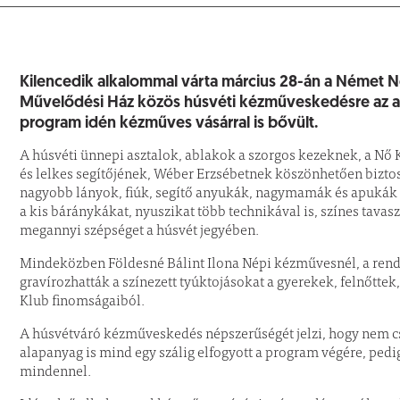
Kilencedik alkalommal várta március 28-án a Német 
Művelődési Ház közös húsvéti kézműveskedésre az apr
program idén kézműves vásárral is bővült.
A húsvéti ünnepi asztalok, ablakok a szorgos kezeknek, a Nő
és lelkes segítőjének, Wéber Erzsébetnek köszönhetően bizto
nagyobb lányok, fiúk, segítő anyukák, nagymamák és apukák sor
a kis báránykákat, nyuszikat több technikával is, színes tavasz
megannyi szépséget a húsvét jegyében.
Mindeközben Földesné Bálint Ilona Népi kézművesnél, a rende
gravírozhatták a színezett tyúktojásokat a gyerekek, felnőttek
Klub finomságaiból.
A húsvétváró kézműveskedés népszerűségét jelzi, hogy nem csu
alapanyag is mind egy szálig elfogyott a program végére, pedi
mindennel.