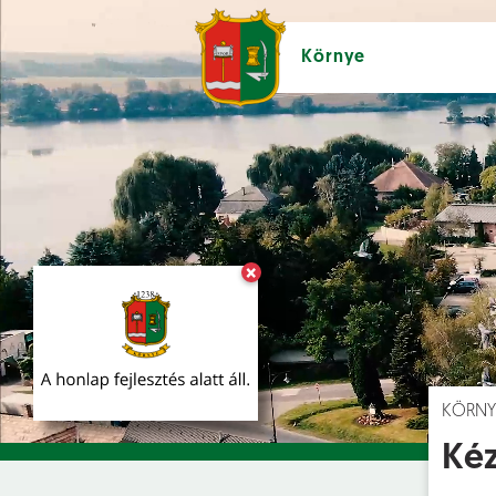
Környe
×
Hírek [
]
Esem
KÖRNY
Kéz