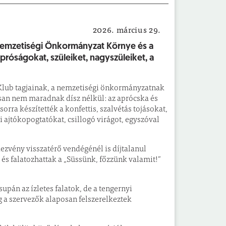
2026. március 29.
Helyi hírek
Nemzetiségi Önkormányzat Környe és a
óságokat, szüleiket, nagyszüleiket, a
 Klub tagjainak, a nemzetiségi önkormányzatnak
san nem maradnak dísz nélkül: az aprócska és
ra készítették a konfettis, szalvétás tojásokat,
i ajtókopogtatókat, csillogó virágot, egyszóval
zvény visszatérő vendégénél is díjtalanul
, és falatozhattak a „Süssünk, főzzünk valamit!”
pán az ízletes falatok, de a tengernyi
g a szervezők alaposan felszerelkeztek