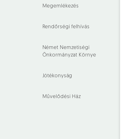
Megemlékezés
Rendőrségi felhívás
Német Nemzetiségi
Önkormányzat Környe
Jótékonyság
Művelődési Ház