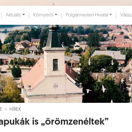
Ugrás a fő tartalomhoz
Aktuális
Környéről
Polgármesteri Hivatal
Válas
ények [
]
Dokumentumok [
]
E
HÍREK
apukák is „örömzenéltek”