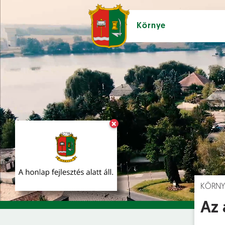
Környe
×
Hírek [
]
Esem
KÖRNY
Az 