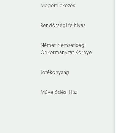
Megemlékezés
Rendőrségi felhívás
Német Nemzetiségi
Önkormányzat Környe
Jótékonyság
Művelődési Ház