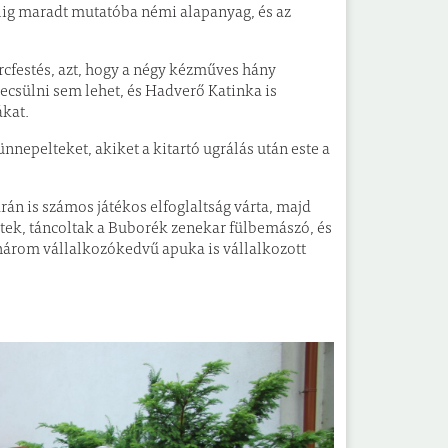
alig maradt mutatóba némi alapanyag, és az
cfestés, azt, hogy a négy kézműves hány
becsülni sem lehet, és Hadverő Katinka is
ákat.
nnepelteket, akiket a kitartó ugrálás után este a
n is számos játékos elfoglaltság várta, majd
keltek, táncoltak a Buborék zenekar fülbemászó, és
három vállalkozókedvű apuka is vállalkozott