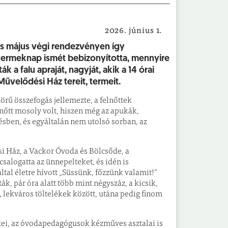
2026. június 1.
Helyi hírek
s május végi rendezvényen így
gyermeknap ismét bebizonyította, mennyire
k a falu apraját, nagyját, akik a 14 órai
űvelődési Ház tereit, termeit.
örű összefogás jellemezte, a felnőttek
őtt mosoly volt, hiszen még az apukák,
sben, és egyáltalán nem utolsó sorban, az
Ház, a Vackor Óvoda és Bölcsőde, a
alogatta az ünnepelteket, és idén is
tal életre hívott „Süssünk, főzzünk valamit!”
k, pár óra alatt több mint négyszáz, a kicsik,
 lekváros töltelékek között, utána pedig finom
ei, az óvodapedagógusok kézműves asztalai is