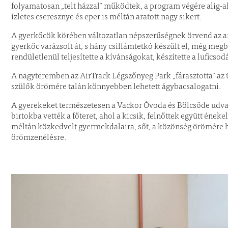
folyamatosan „telt házzal” működtek, a program végére alig-
ízletes cseresznye és eper is méltán aratott nagy sikert.
A gyerkőcök körében változatlan népszerűségnek örvend az ar
gyerkőc varázsolt át, s hány csillámtetkó készült el, még meg
rendületlenül teljesítette a kívánságokat, készítette a luficsod
A nagyteremben az AirTrack Légszőnyeg Park „fárasztotta” az ü
szülők örömére talán könnyebben lehetett ágybacsalogatni.
A gyerekeket természetesen a Vackor Óvoda és Bölcsőde udvará
birtokba vették a főteret, ahol a kicsik, felnőttek együtt éne
méltán közkedvelt gyermekdalaira, sőt, a közönség örömére 
örömzenélésre.