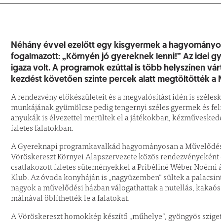
Néhány évvel ezelőtt egy kisgyermek a hagyományo
fogalmazott: „Környén jó gyereknek lenni!” Az idei 
igaza volt. A programok ezúttal is több helyszínen vártá
kezdést követően szinte percek alatt megtöltötték a M
A rendezvény előkészületeit és a megvalósítást idén is szélesk
munkájának gyümölcse pedig tengernyi széles gyermek és feln
anyukák is élvezettel merültek el a játékokban, kézműveskedé
ízletes falatokban.
A Gyereknapi programkavalkád hagyományosan a Művelődési 
Vöröskereszt Környei Alapszervezete közös rendezvényeként cs
csatlakozott ízletes süteményekkel a Pribéliné Wéber Noémi ál
Klub. Az óvoda konyháján is „nagyüzemben” sültek a palacsintá
nagyok a művelődési házban válogathattak a nutellás, kakaós,
málnával öblíthették le a falatokat.
A Vöröskereszt homokkép készítő „műhelye”, gyöngyös sziget