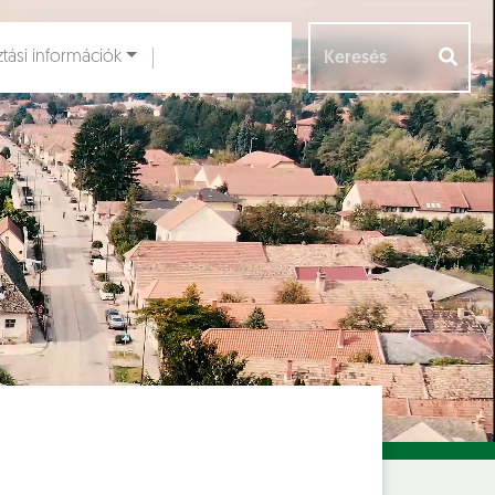
ztási információk
Aloldalak [
]