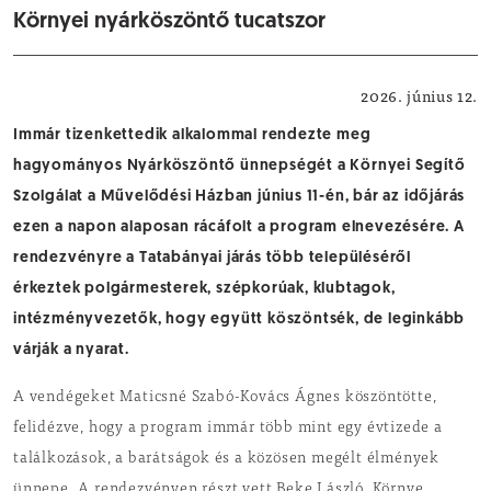
Környei nyárköszöntő tucatszor
Helyi hírek
2026. június 12.
Immár tizenkettedik alkalommal rendezte meg
hagyományos Nyárköszöntő ünnepségét a Környei Segítő
Szolgálat a Művelődési Házban június 11-én, bár az időjárás
ezen a napon alaposan rácáfolt a program elnevezésére. A
rendezvényre a Tatabányai járás több településéről
érkeztek polgármesterek, szépkorúak, klubtagok,
intézményvezetők, hogy együtt köszöntsék, de leginkább
várják a nyarat.
A vendégeket Maticsné Szabó-Kovács Ágnes köszöntötte,
felidézve, hogy a program immár több mint egy évtizede a
találkozások, a barátságok és a közösen megélt élmények
ünnepe. A rendezvényen részt vett Beke László, Környe