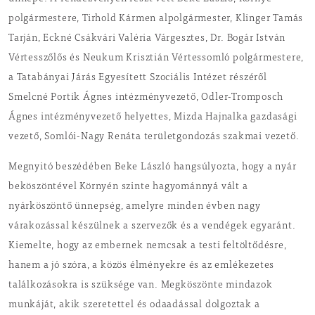
polgármestere, Tirhold Kármen alpolgármester, Klinger Tamás
Tarján, Eckné Csákvári Valéria Várgesztes, Dr. Bogár István
Vértesszőlős és Neukum Krisztián Vértessomló polgármestere,
a Tatabányai Járás Egyesített Szociális Intézet részéről
Smelcné Portik Ágnes intézményvezető, Odler-Tromposch
Ágnes intézményvezető helyettes, Mizda Hajnalka gazdasági
vezető, Somlói-Nagy Renáta területgondozás szakmai vezető.
Megnyitó beszédében Beke László hangsúlyozta, hogy a nyár
beköszöntével Környén szinte hagyománnyá vált a
nyárköszöntő ünnepség, amelyre minden évben nagy
várakozással készülnek a szervezők és a vendégek egyaránt.
Kiemelte, hogy az embernek nemcsak a testi feltöltődésre,
hanem a jó szóra, a közös élményekre és az emlékezetes
találkozásokra is szüksége van. Megköszönte mindazok
munkáját, akik szeretettel és odaadással dolgoztak a