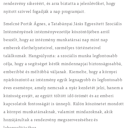
rendezvény sikeréért, és arra biztatta a jelenlévőket, hogy
nyitott szívvel fogadják a nap programjait.
Smelcné Portik Ágnes, a Tatabányai Járás Egyesített Szociális
Intézményének intézményvezetője köszöntőjében arról
beszélt, hogy az intézmény munkatársai nap mint nap
emberek élethelyzeteivel, személyes történeteivel
találkoznak. Hangsúlyozta: a szociális munka legfontosabb
célja, hogy a segítséget kérők mindennapjai biztonságosabbá,
emberibbé és méltóbbá váljanak. Kiemelte, hogy a környei
nyárköszöntő az intézmény egyik legnagyobb és legfontosabb
éves eseménye, amely nemcsak a nyár kezdetét jelzi, hanem a
közösség erejét, az együtt töltött idő örömét és az emberi
kapcsolatok fontosságát is ünnepli. Külön köszönetet mondott
a környei munkatársaknak, valamint mindazoknak, akik
hozzájárultak a rendezvény megszervezéséhez és