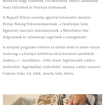
Molnárné Nagy Tündének, Ősz Bencének, Petkó Csabánénak,
Susla Szilviának és Varsányi Szabinának.
A Nappali Ellátás vezetője egyúttal köszönetet mondott
Környe Község Önkormányzatának, a Tatabányai Járás
Egyesített Szociális Intézményének, a Művelődési Ház
dolgozóinak és valamennyi segítőnek a támogatásért.
A színpadi programot követte az ízletes ebéd és zenés-táncos
mulatság, s a környei kollektíva által készített ajándékok
átadása, a – mondhatni – kőbe vésett legfontosabb emberi
értékekkel, fogalmakkal, érzésekkel: remény, család, szeretet,
bizalom, béke, hit, lélek, mosoly, hála, ölelés.