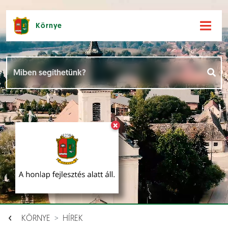
Környe
Hírek [
]
Események [
]
×
Dokumentumok [
]
Aloldalak [
]
KÖRNYE
HÍREK