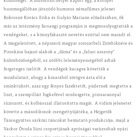
közönséget. A műsorban helyet kapott egy, a környei
buszmegállóban játszódó humoros némafilmes jelenet
Bokrosné Kovács Erika és Gulyás Mariann előadásában, ők
már az intézmény farsangi programján is megmosolyogtatták a
vendégeket, s a könnyfakasztó nevetés ezúttal sem maradt el.
A megjelenített, a népszerű magyar sorozatbeli Zömbiknére és
Piroskára hajazó alakok a „dáma” és a „falusi asszony”
különbözőségéből, ez utóbbi leleményességéből adtak
fergeteges ízelítőt. A vendégek kacagva követték a
mozdulatait, ahogy a kosarából zörögve ásta elő a
sminktükrét, azaz egy fényes fazéktetőt, púdernek megtette a
liszt, a szempilláit fogkefével rendezgette, pirosarannyal
rúzsozott, és kolbásszal illatosította magát. A vidám jelenetet
követte a másodikosok csengettyűjátéka, a Hejgetők
Táncegyüttes sárközi táncokat bemutató produkciója, majd a
Vackor Óvoda Süni csoportjának apróságai varázsoltak nyári