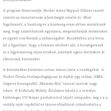
lebonyolításához.
A program főszervezője, Becker Anita Nappali Ellátás vezető
szintén az összetartozás jelentőségét emelte ki. Mint
fogalmazott, a barátság és a közösség ereje abban mutatkozik
meg, hogy számíthatunk egymásra, megoszthatjuk örömeinket
és együtt viselhetjük a nehézségeket. Beszédében arra hívta
fel a figyelmet, hogy a közösen eltöltött idő, a beszélgetések
és a figyelmesség olyan értékek, amelyek egész életünkön át
elkísérnek bennünket.
A köszöntőket követően színes műsor várta a vendégeket. A
Vackor Óvoda óvodapedagógusai és dajkái egy vidám, ABBA-
slágerre koreografált „Mamma Mia” tánccal arattak nagy
sikert. A Kisfaludy Mihály Általános Iskola 2.a osztálya
különleges UV-fényes produkcióval lépett színpadra, míg a 4.a
osztály saját rapdallal és táncos előadással szórakoztatta a