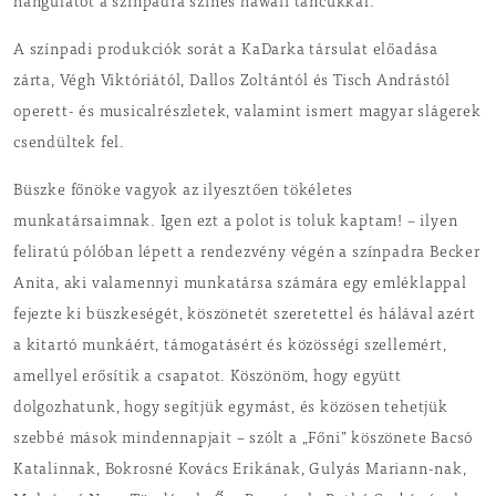
hangulatot a színpadra színes hawaii táncukkal.
A színpadi produkciók sorát a KaDarka társulat előadása
zárta, Végh Viktóriától, Dallos Zoltántól és Tisch Andrástól
operett- és musicalrészletek, valamint ismert magyar slágerek
csendültek fel.
Büszke főnöke vagyok az ilyesztően tökéletes
munkatársaimnak. Igen ezt a polot is toluk kaptam! – ilyen
feliratú pólóban lépett a rendezvény végén a színpadra Becker
Anita, aki valamennyi munkatársa számára egy emléklappal
fejezte ki büszkeségét, köszönetét szeretettel és hálával azért
a kitartó munkáért, támogatásért és közösségi szellemért,
amellyel erősítik a csapatot. Köszönöm, hogy együtt
dolgozhatunk, hogy segítjük egymást, és közösen tehetjük
szebbé mások mindennapjait – szólt a „Főni” köszönete Bacsó
Katalinnak, Bokrosné Kovács Erikának, Gulyás Mariann-nak,