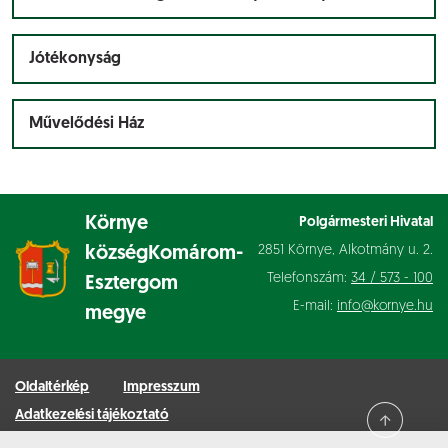
Jótékonyság
Művelődési Ház
Környe
Polgármesteri Hivatal
2851 Környe, Alkotmány u. 2.
község
Komárom-
Telefonszám:
34 / 573 - 100
Esztergom
E-mail:
info@kornye.hu
megye
Oldaltérkép
Impresszum
Adatkezelési tájékoztató