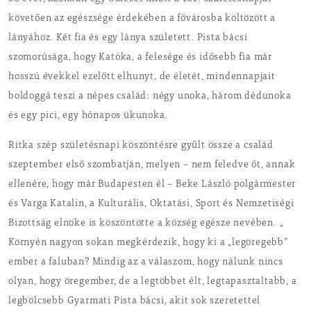
követően az egészsége érdekében a fővárosba költözött a
lányához. Két fia és egy lánya született. Pista bácsi
szomorúsága, hogy Katóka, a felesége és idősebb fia már
hosszú évekkel ezelőtt elhunyt, de életét, mindennapjait
boldoggá teszi a népes család: négy unoka, három dédunoka
és egy pici, egy hónapos ükunoka.
Ritka szép születésnapi köszöntésre gyűlt össze a család
szeptember első szombatján, melyen – nem feledve őt, annak
ellenére, hogy már Budapesten él – Beke László polgármester
és Varga Katalin, a Kulturális, Oktatási, Sport és Nemzetiségi
Bizottság elnöke is köszöntötte a község egésze nevében. „
Környén nagyon sokan megkérdezik, hogy ki a „legöregebb”
ember a faluban? Mindig az a válaszom, hogy nálunk nincs
olyan, hogy öregember, de a legtöbbet élt, legtapasztaltabb, a
legbölcsebb Gyarmati Pista bácsi, akit sok szeretettel