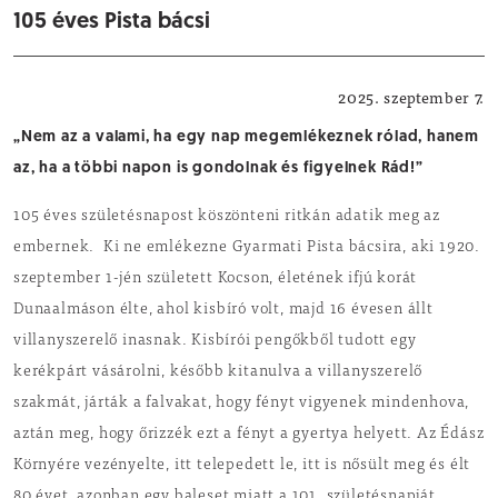
105 éves Pista bácsi
Helyi hírek
2025. szeptember 7.
„Nem az a valami, ha egy nap megemlékeznek rólad, hanem
az, ha a többi napon is gondolnak és figyelnek Rád!”
105 éves születésnapost köszönteni ritkán adatik meg az
embernek. Ki ne emlékezne Gyarmati Pista bácsira, aki 1920.
szeptember 1-jén született Kocson, életének ifjú korát
Dunaalmáson élte, ahol kisbíró volt, majd 16 évesen állt
villanyszerelő inasnak. Kisbírói pengőkből tudott egy
kerékpárt vásárolni, később kitanulva a villanyszerelő
szakmát, járták a falvakat, hogy fényt vigyenek mindenhova,
aztán meg, hogy őrizzék ezt a fényt a gyertya helyett. Az Édász
Környére vezényelte, itt telepedett le, itt is nősült meg és élt
80 évet, azonban egy baleset miatt a 101. születésnapját