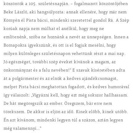
köszöntök a 105. születésnapján. – fogalmazott köszöntőjében
Beke László, aki hangsúlyozta: annak ellenére, hogy már nem
Környén él Pista bácsi, mindenki szeretettel gondol Rá. A Szép
korúak napja nem múlhat el anélkül, hogy meg ne
említenénk, szóba ne hoznánk a nevét az ünnepségen. Innen a
Bornapokra igyekszünk, és ott is el fogjuk mesélni, hogy
milyen különleges születésnapon vehettünk részt a mai nap.
Jó egészséget, további szép éveket kívánok a magam, az
önkormányzat és a falu nevében!” E szavak kíséretében adta
át a polgármester és az elnök a kedves ajándékcsomagot,
melyet Pista bácsi meghatottan fogadott, és kedves humorával
így válaszolt: „Vigyázni kell, hogy ezt még sokszor hallhassam.
De hát megöregszik az ember. Öregszem, bár erre nem
törekszem. De akkor is eljön az idő. Kinek előbb, kinek utóbb.
Én azt kívánom, mindenki legyen túl a százon, aztán legyen
még valamennyi…”