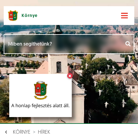
Környe
Hírek [
]
Események [
]
×
Dokumentumok [
]
Aloldalak [
]
KÖRNYE
HÍREK