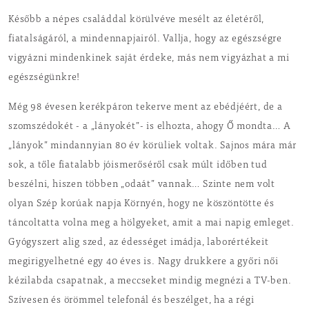
Később a népes családdal körülvéve mesélt az életéről,
fiatalságáról, a mindennapjairól. Vallja, hogy az egészségre
vigyázni mindenkinek saját érdeke, más nem vigyázhat a mi
egészségünkre!
Még 98 évesen kerékpáron tekerve ment az ebédjéért, de a
szomszédokét - a „lányokét”- is elhozta, ahogy Ő mondta… A
„lányok” mindannyian 80 év körüliek voltak. Sajnos mára már
sok, a tőle fiatalabb jóismerőséről csak múlt időben tud
beszélni, hiszen többen „odaát” vannak… Szinte nem volt
olyan Szép korúak napja Környén, hogy ne köszöntötte és
táncoltatta volna meg a hölgyeket, amit a mai napig emleget.
Gyógyszert alig szed, az édességet imádja, laborértékeit
megirigyelhetné egy 40 éves is. Nagy drukkere a győri női
kézilabda csapatnak, a meccseket mindig megnézi a TV-ben.
Szívesen és örömmel telefonál és beszélget, ha a régi