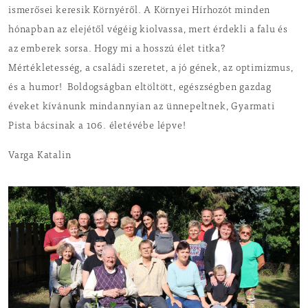
ismerősei keresik Környéről. A Környei Hírhozót minden
hónapban az elejétől végéig kiolvassa, mert érdekli a falu és
az emberek sorsa. Hogy mi a hosszú élet titka?
Mértékletesség, a családi szeretet, a jó gének, az optimizmus,
és a humor! Boldogságban eltöltött, egészségben gazdag
éveket kívánunk mindannyian az ünnepeltnek, Gyarmati
Pista bácsinak a 106. életévébe lépve!
Varga Katalin