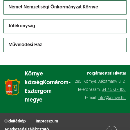
Német Nemzetiségi Önkormányzat Környe
Jótékonyság
Művelődési Ház
Környe
Polgármesteri Hivatal
2851 Környe, Alkotmány u. 2.
község
Komárom-
Telefonszám:
34 / 573 - 100
Esztergom
E-mail:
info@kornye.hu
megye
Oldaltérkép
Impresszum
Adatkezelési tájékoztató