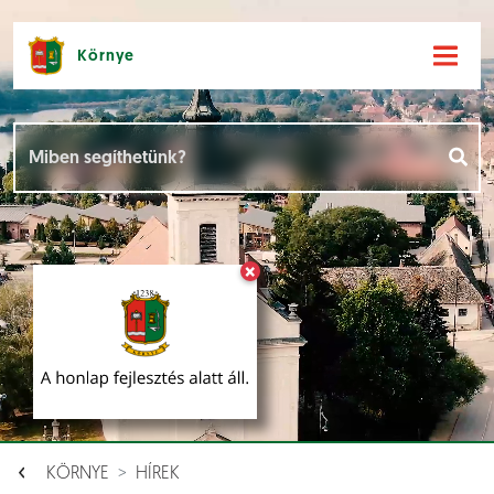
Környe
Hírek [
]
Események [
]
×
Dokumentumok [
]
Aloldalak [
]
KÖRNYE
HÍREK