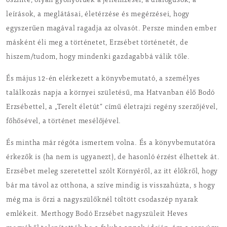
őszinte, olyan gyönyörűek a jellemzései, a dialógusok, a
leírások, a meglátásai, életérzése és megérzései, hogy
egyszerűen magával ragadja az olvasót. Persze minden ember
másként éli meg a történetet, Erzsébet történetét, de
hiszem/tudom, hogy mindenki gazdagabbá válik tőle.
És május 12-én elérkezett a könyvbemutató, a személyes
találkozás napja a környei születésű, ma Hatvanban élő Bodó
Erzsébettel, a „Terelt életút” című életrajzi regény szerzőjével,
főhősével, a történet mesélőjével.
És mintha már régóta ismertem volna. És a könyvbemutatóra
érkezők is (ha nem is ugyanezt), de hasonló érzést élhettek át.
Erzsébet meleg szeretettel szólt Környéről, az itt élőkről, hogy
bár ma távol az otthona, a szíve mindig is visszahúzta, s hogy
még ma is őrzi a nagyszülőknél töltött csodaszép nyarak
emlékeit. Merthogy Bodó Erzsébet nagyszüleit Heves