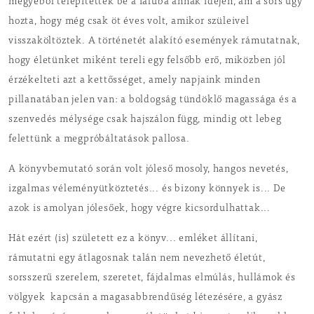
megyéből telepítették be a faluba annak idején, ám a sors úgy
hozta, hogy még csak öt éves volt, amikor szüleivel
visszaköltöztek. A történetét alakító események rámutatnak,
hogy életünket miként tereli egy felsőbb erő, miközben jól
érzékelteti azt a kettősséget, amely napjaink minden
pillanatában jelen van: a boldogság tündöklő magassága és a
szenvedés mélysége csak hajszálon függ, mindig ott lebeg
felettünk a megpróbáltatások pallosa.
A könyvbemutató során volt jóleső mosoly, hangos nevetés,
izgalmas véleményütköztetés... és bizony könnyek is... De
azok is amolyan jólesőek, hogy végre kicsordulhattak...
Hát ezért (is) született ez a könyv... emléket állítani,
rámutatni egy átlagosnak talán nem nevezhető életút,
sorsszerű szerelem, szeretet, fájdalmas elmúlás, hullámok és
völgyek kapcsán a magasabbrendűség létezésére, a gyász