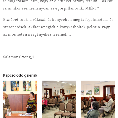
feldolgozására, arra, hogy az életünket bizony terelik... akkor
is, amikor szemrehányóan az égre pillantunk: MIÉRT?
Erzsébet tudja a választ, és könyvében meg is fogalmazta... és
szerencsések, akiket az égiek a könyvesboltok polcain, vagy
az interneten a regényéhez terelnek...
Salamon Gyöngyi
Kapcsolódó galériák