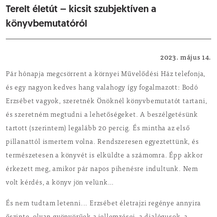
Terelt életút – kicsit szubjektíven a
könyvbemutatóról
Kultúra, művészet
2023. május 14.
Pár hónapja megcsörrent a környei Művelődési Ház telefonja,
és egy nagyon kedves hang valahogy így fogalmazott: Bodó
Erzsébet vagyok, szeretnék Önöknél könyvbemutatót tartani,
és szeretném megtudni a lehetőségeket. A beszélgetésünk
tartott (szerintem) legalább 20 percig. És mintha az első
pillanattól ismertem volna. Rendszeresen egyeztettünk, és
természetesen a könyvét is elküldte a számomra. Épp akkor
érkezett meg, amikor pár napos pihenésre indultunk. Nem
volt kérdés, a könyv jön velünk…
És nem tudtam letenni... Erzsébet életrajzi regénye annyira