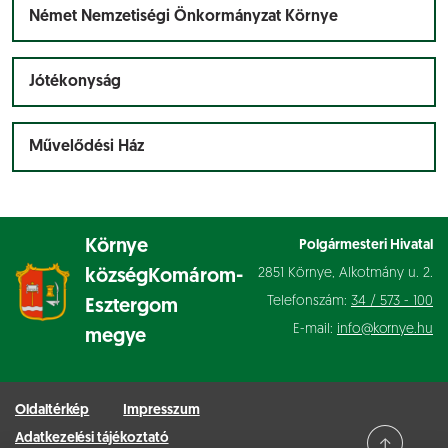
Német Nemzetiségi Önkormányzat Környe
Jótékonyság
Művelődési Ház
Környe
Polgármesteri Hivatal
2851 Környe, Alkotmány u. 2.
község
Komárom-
Telefonszám:
34 / 573 - 100
Esztergom
E-mail:
info@kornye.hu
megye
Oldaltérkép
Impresszum
Adatkezelési tájékoztató