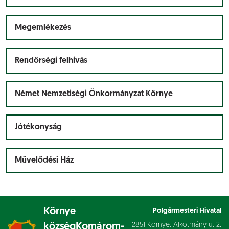
Megemlékezés
Rendőrségi felhívás
Német Nemzetiségi Önkormányzat Környe
Jótékonyság
Művelődési Ház
Környe
Polgármesteri Hivatal
2851 Környe, Alkotmány u. 2.
község
Komárom-