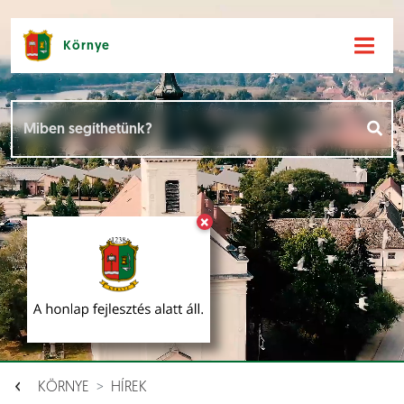
Környe
Hírek [
]
Események [
]
×
Dokumentumok [
]
Aloldalak [
]
KÖRNYE
HÍREK