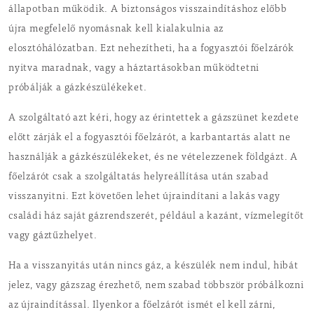
állapotban működik. A biztonságos visszaindításhoz előbb
újra megfelelő nyomásnak kell kialakulnia az
elosztóhálózatban. Ezt nehezítheti, ha a fogyasztói főelzárók
nyitva maradnak, vagy a háztartásokban működtetni
próbálják a gázkészülékeket.
A szolgáltató azt kéri, hogy az érintettek a gázszünet kezdete
előtt zárják el a fogyasztói főelzárót, a karbantartás alatt ne
használják a gázkészülékeket, és ne vételezzenek földgázt. A
főelzárót csak a szolgáltatás helyreállítása után szabad
visszanyitni. Ezt követően lehet újraindítani a lakás vagy
családi ház saját gázrendszerét, például a kazánt, vízmelegítőt
vagy gáztűzhelyet.
Ha a visszanyitás után nincs gáz, a készülék nem indul, hibát
jelez, vagy gázszag érezhető, nem szabad többször próbálkozni
az újraindítással. Ilyenkor a főelzárót ismét el kell zárni,