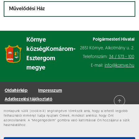
Művelődési Ház
Környe
Polgármesteri Hivatal
2851 Környe, Alkotmány u. 2.
község
Komárom-
Telefonszám:
34 / 573 - 100
Esztergom
E-mail:
info@kornye.hu
megye
Oldaltérkép
Impresszum
Adatkezelési tájékoztató
Honlapunk sütik (cookie-k) segítségével törekszik arra, hogy a lehető legjobb
Minden jog fenntartva © 2026 Környe
felhasználói élményt tudja nyújtani Önnek, mindezt anélkül, hogy Önt
azonosítanánk. A “Megengedem” gombra való kattintással Ön hozzájárul a sütik
használatához.