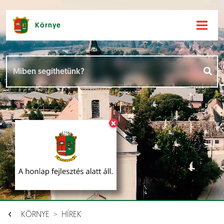
Környe
Hírek [
]
Események [
]
×
Dokumentumok [
]
Aloldalak [
]
KÖRNYE
HÍREK