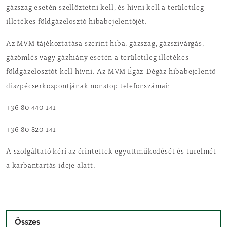
gázszag esetén szellőztetni kell, és hívni kell a területileg
illetékes földgázelosztó hibabejelentőjét.
Az MVM tájékoztatása szerint hiba, gázszag, gázszivárgás,
gázömlés vagy gázhiány esetén a területileg illetékes
földgázelosztót kell hívni. Az MVM Égáz-Dégáz hibabejelentő
diszpécserközpontjának nonstop telefonszámai:
+36 80 440 141
+36 80 820 141
A szolgáltató kéri az érintettek együttműködését és türelmét
a karbantartás ideje alatt.
Összes