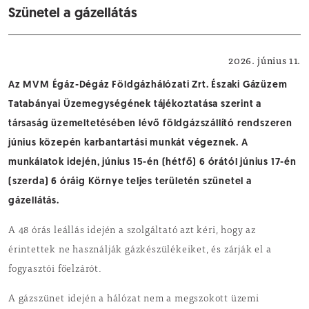
Szünetel a gázellátás
Közérdekű
2026. június 11.
Az MVM Égáz-Dégáz Földgázhálózati Zrt. Északi Gázüzem
Tatabányai Üzemegységének tájékoztatása szerint a
társaság üzemeltetésében lévő földgázszállító rendszeren
június közepén karbantartási munkát végeznek. A
munkálatok idején, június 15-én (hétfő) 6 órától június 17-én
(szerda) 6 óráig Környe teljes területén szünetel a
gázellátás.
A 48 órás leállás idején a szolgáltató azt kéri, hogy az
érintettek ne használják gázkészülékeiket, és zárják el a
fogyasztói főelzárót.
A gázszünet idején a hálózat nem a megszokott üzemi