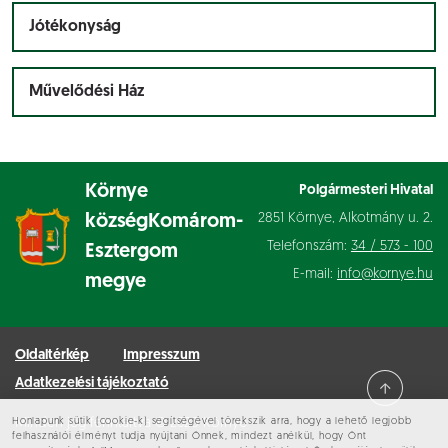
Jótékonyság
Művelődési Ház
Környe
Polgármesteri Hivatal
2851 Környe, Alkotmány u. 2.
község
Komárom-
Telefonszám:
34 / 573 - 100
Esztergom
E-mail:
info@kornye.hu
megye
Oldaltérkép
Impresszum
Adatkezelési tájékoztató
Honlapunk sütik (cookie-k) segítségével törekszik arra, hogy a lehető legjobb
Minden jog fenntartva © 2026 Környe
felhasználói élményt tudja nyújtani Önnek, mindezt anélkül, hogy Önt