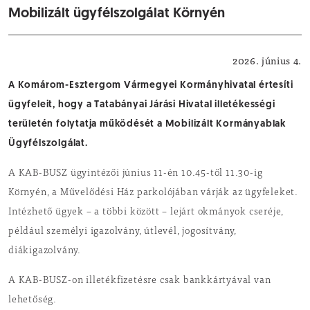
Mobilizált ügyfélszolgálat Környén
Közérdekű
2026. június 4.
A Komárom-Esztergom Vármegyei Kormányhivatal értesíti
ügyfeleit, hogy a Tatabányai Járási Hivatal illetékességi
területén folytatja működését a Mobilizált Kormányablak
Ügyfélszolgálat.
A KAB-BUSZ ügyintézői június 11-én 10.45-től 11.30-ig
Környén, a Művelődési Ház parkolójában várják az ügyfeleket.
Intézhető ügyek – a többi között – lejárt okmányok cseréje,
például személyi igazolvány, útlevél, jogosítvány,
diákigazolvány.
A KAB-BUSZ-on illetékfizetésre csak bankkártyával van
lehetőség.