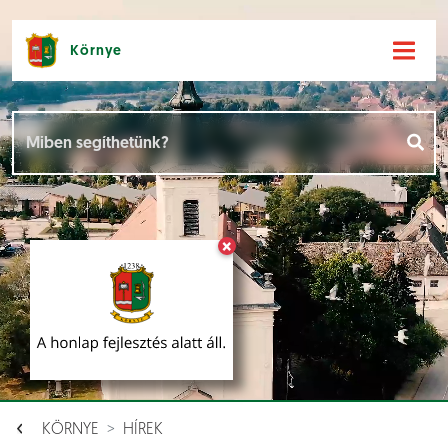
Környe
Hírek [
]
Események [
]
×
Dokumentumok [
]
Aloldalak [
]
KÖRNYE
HÍREK