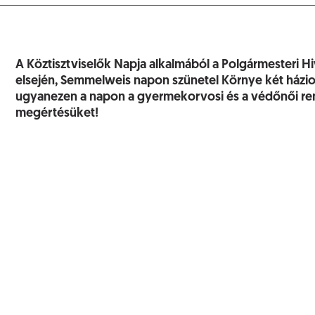
A Köztisztviselők Napja alkalmából a Polgármesteri Hivat
elsején, Semmelweis napon szünetel Környe két házio
ugyanezen a napon a gyermekorvosi és a védőnői ren
megértésüket!