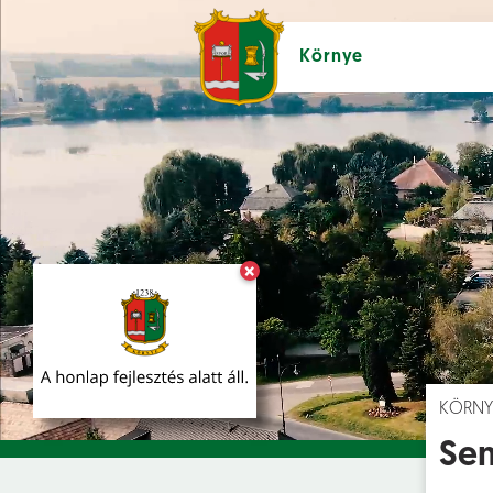
Környe
×
Hírek [
]
Esem
KÖRNY
Sem