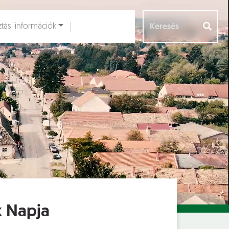
ztási információk
Aloldalak [
]
k Napja