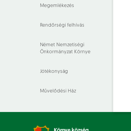
Megemlékezés
Rendőrségi felhívás
Német Nemzetiségi
Önkormányzat Környe
Jótékonyság
Művelődési Ház
Környe község