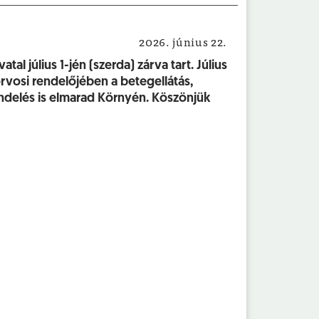
2026. június 22.
Közérdekű
al július 1-jén (szerda) zárva tart. Július
rvosi rendelőjében a betegellátás,
delés is elmarad Környén. Köszönjük