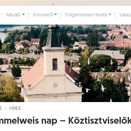
Ugrás a fő tartalomhoz
Aktuális
Környéről
Polgármesteri Hivatal
Válas
ények [
]
Dokumentumok [
]
E
HÍREK
melweis nap – Köztisztviselő