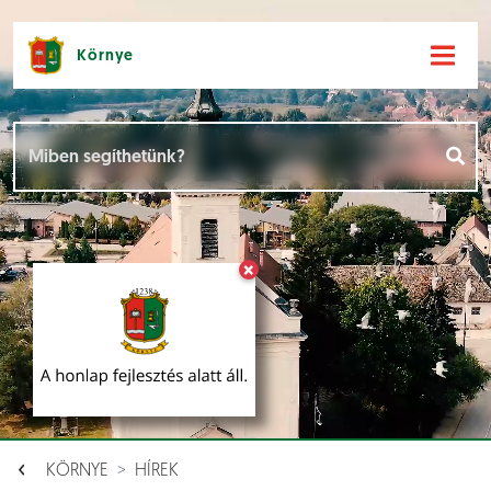
Környe
Hírek [
]
Események [
]
×
Dokumentumok [
]
Aloldalak [
]
KÖRNYE
HÍREK