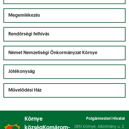
Megemlékezés
Rendőrségi felhívás
Német Nemzetiségi Önkormányzat Környe
Jótékonyság
Művelődési Ház
Környe
Polgármesteri Hivatal
2851 Környe, Alkotmány u. 2.
község
Komárom-