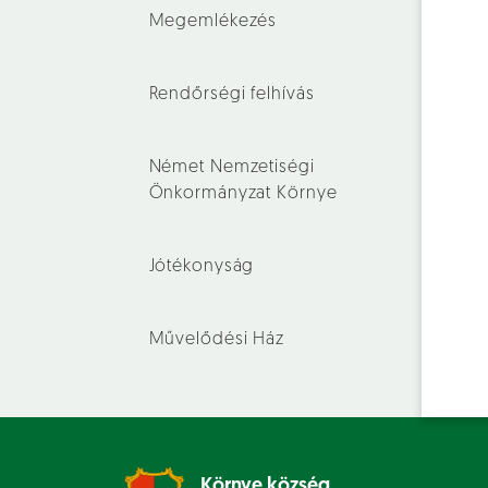
Megemlékezés
Rendőrségi felhívás
Német Nemzetiségi
Önkormányzat Környe
Jótékonyság
Művelődési Ház
Környe község