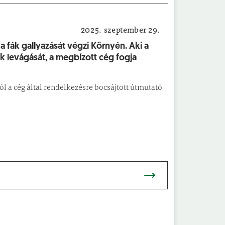
2025. szeptember 29.
Közérdekű
a fák gallyazását végzi Környén. Aki a
k levágását, a megbízott cég fogja
l a cég által rendelkezésre bocsájtott útmutató