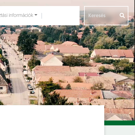
ztási információk
Aloldalak [
]