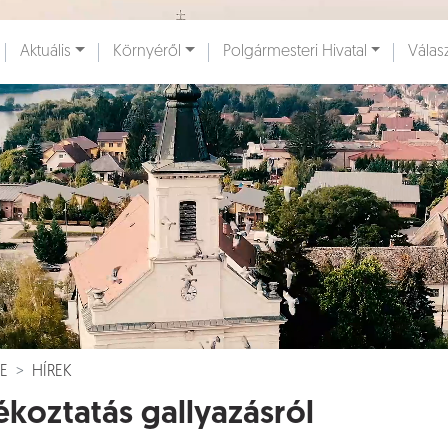
Ugrás a fő tartalomhoz
Aktuális
Környéről
Polgármesteri Hivatal
Válas
ények [
]
Dokumentumok [
]
E
HÍREK
ékoztatás gallyazásról