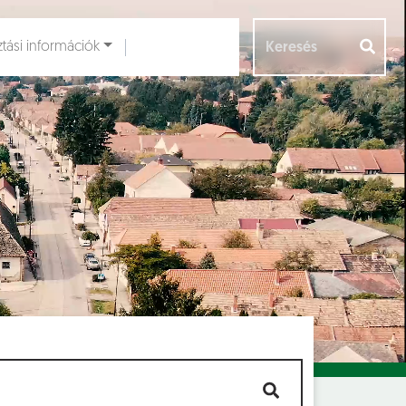
ztási információk
Aloldalak [
]