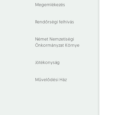
Megemlékezés
Rendőrségi felhívás
Német Nemzetiségi
Önkormányzat Környe
Jótékonyság
Művelődési Ház