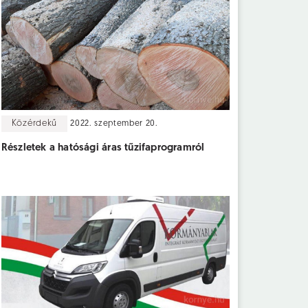
Közérdekű
2022. szeptember 20.
Részletek a hatósági áras tűzifaprogramról