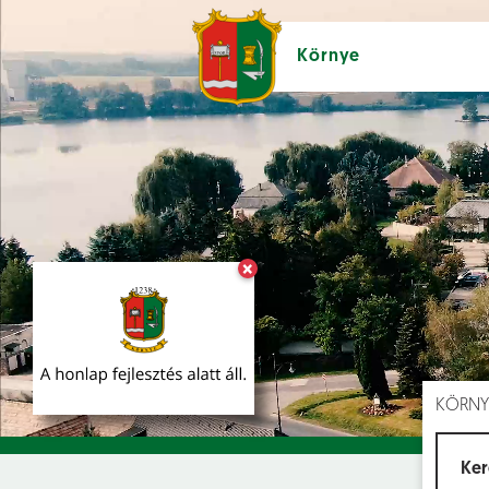
Környe
×
Hírek [
]
Esem
KÖRNY