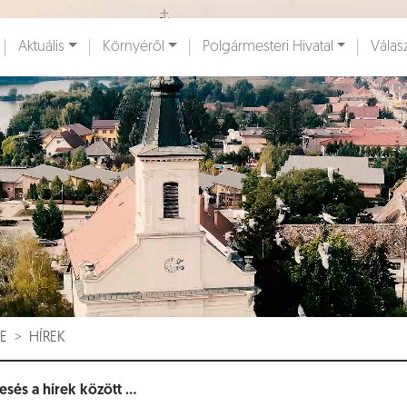
Ugrás a fő tartalomhoz
Aktuális
Környéről
Polgármesteri Hivatal
Válas
ények [
]
Dokumentumok [
]
E
HÍREK