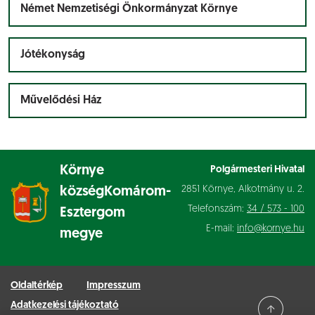
Német Nemzetiségi Önkormányzat Környe
Jótékonyság
Művelődési Ház
Környe
Polgármesteri Hivatal
2851 Környe, Alkotmány u. 2.
község
Komárom-
Telefonszám:
34 / 573 - 100
Esztergom
E-mail:
info@kornye.hu
megye
Oldaltérkép
Impresszum
Adatkezelési tájékoztató