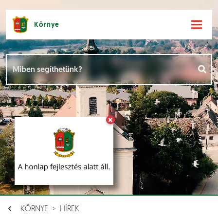
Környe
Hírek [
]
Események [
]
×
Dokumentumok [
]
Aloldalak [
]
KÖRNYE
HÍREK