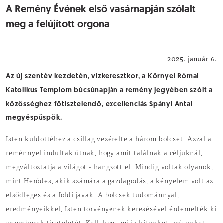
A Remény Évének első vasárnapján szólalt
meg a felújított orgona
Vallás
2025. január 6.
Az új szentév kezdetén, vízkeresztkor, a Környei Római
Katolikus Templom búcsúnapján a remény jegyében szólt a
közösséghez főtisztelendő, excellenciás Spányi Antal
megyéspüspök.
Isten küldöttéhez a csillag vezérelte a három bölcset. Azzal a
reménnyel indultak útnak, hogy amit találnak a céljuknál,
megváltoztatja a világot - hangzott el. Mindig voltak olyanok,
mint Heródes, akik számára a gazdagodás, a kényelem volt az
elsődleges és a földi javak. A bölcsek tudománnyal,
eredményeikkel, Isten törvényének keresésével érdemelték ki