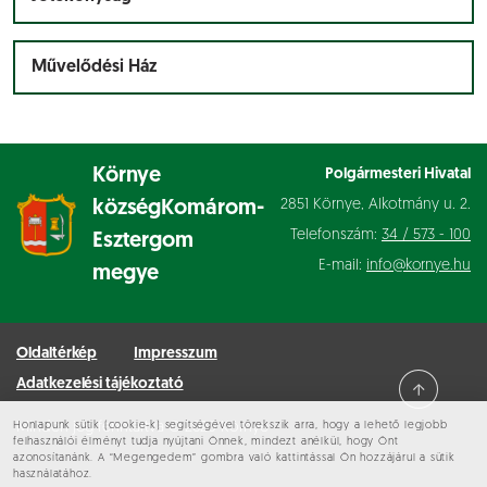
Művelődési Ház
Környe
Polgármesteri Hivatal
2851 Környe, Alkotmány u. 2.
község
Komárom-
Telefonszám:
34 / 573 - 100
Esztergom
E-mail:
info@kornye.hu
megye
Oldaltérkép
Impresszum
Adatkezelési tájékoztató
Honlapunk sütik (cookie-k) segítségével törekszik arra, hogy a lehető legjobb
Minden jog fenntartva © 2026 Környe
felhasználói élményt tudja nyújtani Önnek, mindezt anélkül, hogy Önt
azonosítanánk. A “Megengedem” gombra való kattintással Ön hozzájárul a sütik
használatához.