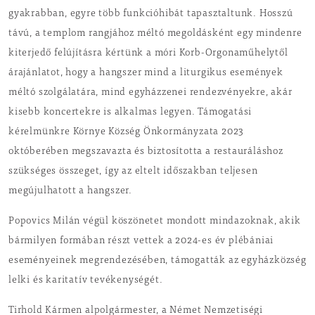
gyakrabban, egyre több funkcióhibát tapasztaltunk. Hosszú
távú, a templom rangjához méltó megoldásként egy mindenre
kiterjedő felújításra kértünk a móri Korb-Orgonaműhelytől
árajánlatot, hogy a hangszer mind a liturgikus események
méltó szolgálatára, mind egyházzenei rendezvényekre, akár
kisebb koncertekre is alkalmas legyen. Támogatási
kérelmünkre Környe Község Önkormányzata 2023
októberében megszavazta és biztosította a restauráláshoz
szükséges összeget, így az eltelt időszakban teljesen
megújulhatott a hangszer.
Popovics Milán végül köszönetet mondott mindazoknak, akik
bármilyen formában részt vettek a 2024-es év plébániai
eseményeinek megrendezésében, támogatták az egyházközség
lelki és karitatív tevékenységét.
Tirhold Kármen alpolgármester, a Német Nemzetiségi