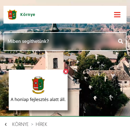
Környe
Hírek [
]
Események [
]
×
Dokumentumok [
]
Aloldalak [
]
KÖRNYE
HÍREK