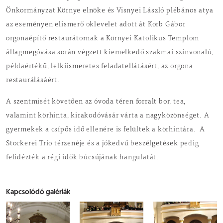
Önkormányzat Környe elnöke és Visnyei László plébános atya
az eseményen elismerő oklevelet adott át Korb Gábor
orgonaépítő restaurátornak a Környei Katolikus Templom
állagmegóvása során végzett kiemelkedő szakmai színvonalú,
példaértékű, lelkiismeretes feladatellátásért, az orgona
restaurálásáért.
A szentmisét követően az óvoda téren forralt bor, tea,
valamint körhinta, kirakodóvásár várta a nagyközönséget. A
gyermekek a csípős idő ellenére is felültek a körhintára. A
Stockerei Trio térzenéje és a jókedvű beszélgetések pedig
felidézték a régi idők búcsújának hangulatát.
Kapcsolódó galériák