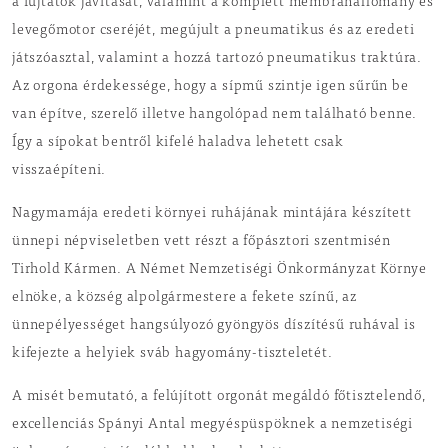
a fújtatók javítását, valamint a komplett membránállomány és
levegőmotor cseréjét, megújult a pneumatikus és az eredeti
játszóasztal, valamint a hozzá tartozó pneumatikus traktúra.
Az orgona érdekessége, hogy a sípmű szintje igen sűrűn be
van építve, szerelő illetve hangolópad nem található benne.
Így a sípokat bentről kifelé haladva lehetett csak
visszaépíteni.
Nagymamája eredeti környei ruhájának mintájára készített
ünnepi népviseletben vett részt a főpásztori szentmisén
Tirhold Kármen. A Német Nemzetiségi Önkormányzat Környe
elnöke, a község alpolgármestere a fekete színű, az
ünnepélyességet hangsúlyozó gyöngyös díszítésű ruhával is
kifejezte a helyiek sváb hagyomány-tiszteletét.
A misét bemutató, a felújított orgonát megáldó főtisztelendő,
excellenciás Spányi Antal megyéspüspöknek a nemzetiségi