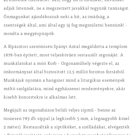
az emberek tiszteletét. Kell, hogy mi is hitünket, szívünket
adjuk Istennek, ne a megszerzett javakkal tegyünk tanúságot.
Önmagunkat ajándékozzuk neki a hit, az imádság, a
szentségek által, ami által egy új fog megszületni bennünk! -
mondta a megyéspüspök.
A főpásztori szentmisén Spányi Antal megáldotta a templom
1878-ban épített, most teljeskörűen restaurált orgonáját. A
munkálatokat a móri Korb - Orgonaműhely végezte el, az
önkormányzat által biztosított 12,5 millió forintos forrásból.
Munkájuk nyomán a hangszer mind a liturgikus események
méltó szolgálatára, mind egyházzenei rendezvényekre, akár
kisebb koncertekre is alkalmas lett.
Megújult az orgonaházon belüli teljes sípmű - benne az
összesen 783 db síppal (a legkisebb 5 mm, a legnagyobb közel
3 méter). Restaurálták a síptőkéket, a szélládákat, elvégezték