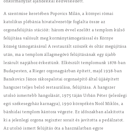
önkormányzat ajándékkal kedveskedett.
A szentmise keretében Popovics Milán, a környei római
katolikus plébánia hivatalvezetője foglalta össze az
orgonafelújítás stációit: három évvel ezelőtt a templom külső
felújítása valósult meg kormánytámogatással és Környe
község támogatásával A restaurált szószék és oltár megújítása
után, ma a templom állagmegóvó felújításának egy újabb
lezárult napjához érkeztünk. Elkészült templomunk 1878-ban
Budapesten, a Rieger orgonagyárban épített, majd 1938-ban
Barakovics János rákospalotai orgonaépítő által újjáépített
hangszer teljes belső restaurálása, felújítása. A hangszer
utolsó ismertebb hangolását, 1975 táján Urbán Péter (jelenlegi
egri székesegyház karnagya), 1990 környékén Noól Miklós, a
bánhidai templom kántora végezte. Ez időszakban alakította
ki a jelenlegi orgona regiszter sorait és javította a pedálzatot.
Az utolsó ismert felújítás óta a használatban egyre