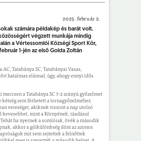
2025. február 2.
Sport
sokak számára példakép és barát volt.
 közösségért végzett munkája mindig
alán a Vértessomlói Községi Sport Kör,
ruár 1-jén az első Golda Zoltán
ta AC, Tatabánya SC, Tatabányai Vasas,
őrt hatalmas elánnal, úgy, ahogy ennyi idős
tti meccsen a Tatabánya SC 7-2 arányú győzelmet
így kétség sem férhetett a tornagyőzelméhez.
an vereséget, akiknek viszont a nap utolsó
el kevesebbet, mint a Környének, ráadásul
k. Tehát ha nyernek a somlóiak, övék a második
apnak, akkor a gólkülönbség dönt az azonos
apróságok mit sem sejtettek a felnőttek
lmükkel meg is szerezték a második helyet. A