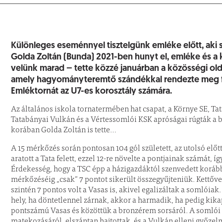
Különleges eseménnyel tisztelgünk emléke előtt, aki 
Golda Zoltán (Bunda) 2021-ben hunyt el, emléke és a
velünk marad – tette közzé januárban a közösségi old
amely hagyományteremtő szándékkal rendezte meg feb
Emléktornát az U7-es korosztály számára.
Az általános iskola tornatermében hat csapat, a Környe SE, Ta
Tatabányai Vulkán és a Vértessomlói KSK apróságai rúgták a b
korában Golda Zoltán is tette…
A 15 mérkőzés során pontosan 104 gól született, az utolsó elő
aratott a Tata felett, ezzel 12-re növelte a pontjainak számát, 
Érdekesség, hogy a TSC épp a házigazdáktól szenvedett korább
mérkőzéséig „csak” 7 pontot sikerült összegyűjteniük. Kettőv
szintén 7 pontos volt a Vasas is, akivel egalizáltak a somlóia
hely, ha döntetlennel zárnak, akkor a harmadik, ha pedig kik
pontszámú Vasas és közöttük a bronzérem sorsáról. A somlói 
matekozásáról, elszántan hajtottak, és a Vulkán elleni győze