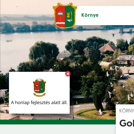
Környe
×
Hírek [
]
Esem
KÖRNY
Gol