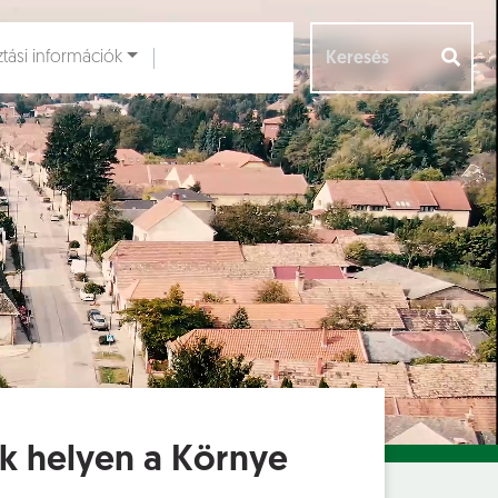
ztási információk
Aloldalak [
]
k helyen a Környe