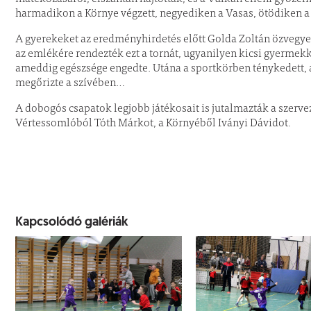
harmadikon a Környe végzett, negyediken a Vasas, ötödiken a 
A gyerekeket az eredményhirdetés előtt Golda Zoltán özvegye 
az emlékére rendezték ezt a tornát, ugyanilyen kicsi gyermekk
ameddig egészsége engedte. Utána a sportkörben ténykedett, a
megőrizte a szívében…
A dobogós csapatok legjobb játékosait is jutalmazták a szerve
Vértessomlóból Tóth Márkot, a Környéből Iványi Dávidot.
Kapcsolódó galériák