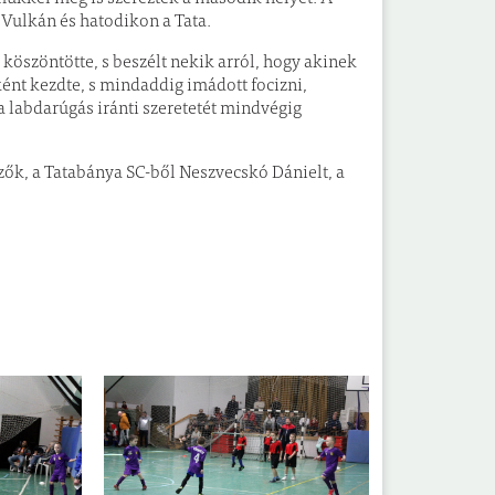
Vulkán és hatodikon a Tata.
köszöntötte, s beszélt nekik arról, hogy akinek
ént kezdte, s mindaddig imádott focizni,
 labdarúgás iránti szeretetét mindvégig
zők, a Tatabánya SC-ből Neszvecskó Dánielt, a