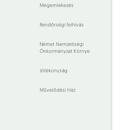
Megemlékezés
Rendőrségi felhívás
Német Nemzetiségi
Önkormányzat Környe
Jótékonyság
Művelődési Ház