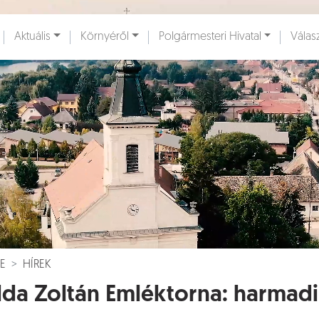
Ugrás a fő tartalomhoz
Aktuális
Környéről
Polgármesteri Hivatal
Válas
ények [
]
Dokumentumok [
]
E
HÍREK
da Zoltán Emléktorna: harmadi