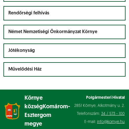
Rendőrségi felhívás
Német Nemzetiségi Önkormányzat Környe
Jótékonyság
Művelődési Ház
Környe
Polgármesteri Hivatal
2851 Környe, Alkotmány u. 2.
község
Komárom-
Telefonszám:
34 / 573 - 100
Esztergom
E-mail:
info@kornye.hu
megye