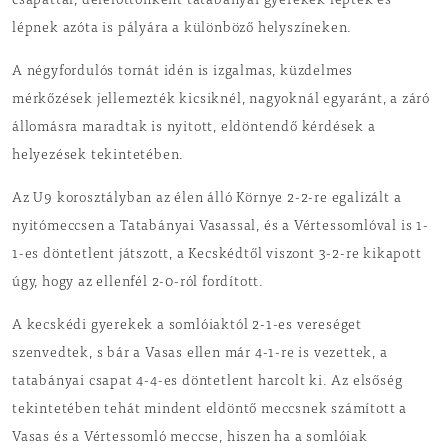
csapattal, délelőttönként tatabányai gyerekek léptek és
lépnek azóta is pályára a különböző helyszíneken.
A négyfordulós tornát idén is izgalmas, küzdelmes
mérkőzések jellemezték kicsiknél, nagyoknál egyaránt, a záró
állomásra maradtak is nyitott, eldöntendő kérdések a
helyezések tekintetében.
Az U9 korosztályban az élen álló Környe 2-2-re egalizált a
nyitómeccsen a Tatabányai Vasassal, és a Vértessomlóval is 1-
1-es döntetlent játszott, a Kecskédtől viszont 3-2-re kikapott
úgy, hogy az ellenfél 2-0-ról fordított.
A kecskédi gyerekek a somlóiaktól 2-1-es vereséget
szenvedtek, s bár a Vasas ellen már 4-1-re is vezettek, a
tatabányai csapat 4-4-es döntetlent harcolt ki. Az elsőség
tekintetében tehát mindent eldöntő meccsnek számított a
Vasas és a Vértessomló meccse, hiszen ha a somlóiak