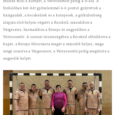
múlták felül a Környét, a Vértessomlót pedig 4-0-ára. A
fordulóban két-két győzelemmel 6-6 pontot gyűjtöttek a
házigazdák, a kecskédiek és a környeiek, a gólkülönbség
alapján első helyen végzett a Kecskéd, másodikon a
Várgesztes, harmadikon a Környe és negyediken a
Vértessomló. A sorozat összességében a Kecskéd elhódította a
kupát, a Környe feltornázta magát a második helyre, maga
mögé utasítva a Várgesztest, a Vértessomló pedig megőrizte a
negyedik helyét.