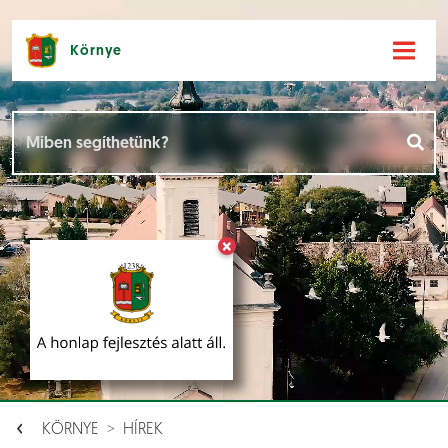
Környe
Hírek [
]
Események [
]
×
Dokumentumok [
]
Aloldalak [
]
KÖRNYE
HÍREK