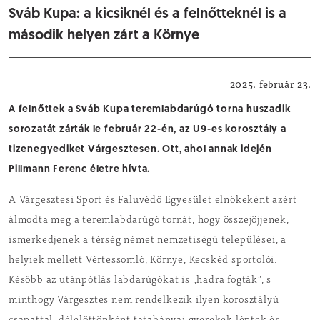
Sváb Kupa: a kicsiknél és a felnőtteknél is a
második helyen zárt a Környe
Sport
2025. február 23.
A felnőttek a Sváb Kupa teremlabdarúgó torna huszadik
sorozatát zárták le február 22-én, az U9-es korosztály a
tizenegyediket Várgesztesen. Ott, ahol annak idején
Pillmann Ferenc életre hívta.
A Várgesztesi Sport és Faluvédő Egyesület elnökeként azért
álmodta meg a teremlabdarúgó tornát, hogy összejöjjenek,
ismerkedjenek a térség német nemzetiségű települései, a
helyiek mellett Vértessomló, Környe, Kecskéd sportolói.
Később az utánpótlás labdarúgókat is „hadra fogták”, s
minthogy Várgesztes nem rendelkezik ilyen korosztályú