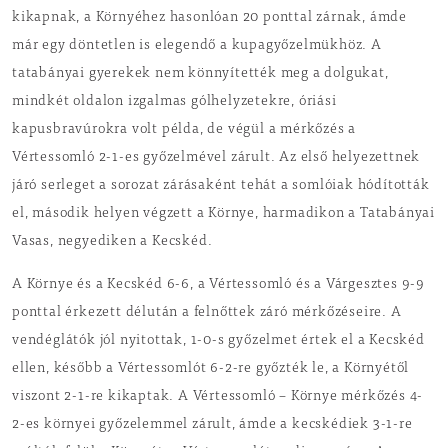
kikapnak, a Környéhez hasonlóan 20 ponttal zárnak, ámde
már egy döntetlen is elegendő a kupagyőzelmükhöz. A
tatabányai gyerekek nem könnyítették meg a dolgukat,
mindkét oldalon izgalmas gólhelyzetekre, óriási
kapusbravúrokra volt példa, de végül a mérkőzés a
Vértessomló 2-1-es győzelmével zárult. Az első helyezettnek
járó serleget a sorozat zárásaként tehát a somlóiak hódították
el, második helyen végzett a Környe, harmadikon a Tatabányai
Vasas, negyediken a Kecskéd.
A Környe és a Kecskéd 6-6, a Vértessomló és a Várgesztes 9-9
ponttal érkezett délután a felnőttek záró mérkőzéseire. A
vendéglátók jól nyitottak, 1-0-s győzelmet értek el a Kecskéd
ellen, később a Vértessomlót 6-2-re győzték le, a Környétől
viszont 2-1-re kikaptak. A Vértessomló – Környe mérkőzés 4-
2-es környei győzelemmel zárult, ámde a kecskédiek 3-1-re