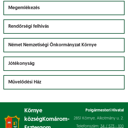
Megemlékezés
Rendőrségi felhívás
Német Nemzetiségi Önkormányzat Környe
Jótékonyság
Művelődési Ház
Környe
Polgármesteri Hivatal
2851 Környe, Alkotmány u. 2.
község
Komárom-
Telefonszám:
34 / 573 - 100