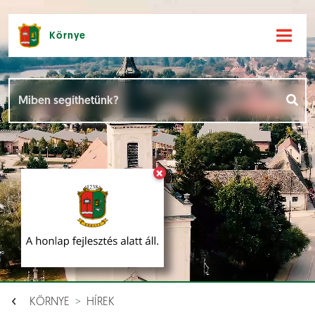
Környe
Hírek [
]
Események [
]
×
Dokumentumok [
]
Aloldalak [
]
KÖRNYE
HÍREK